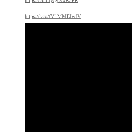
https://cutt.ly/grXxKaPR
https://t.co/fV1MMEIwfV