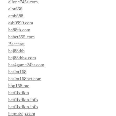
allone745s.com
alot666
amb888
asb9999.com
ba88th.com
babet555.com
Baccarat
baj88thb
baj88thbz.com
bar4game24hr.com
baslot168
baslot168bet.com
bbp168.me
betflixtikto
betflixtikto.info
betflixtikto.info
betm4vip.com