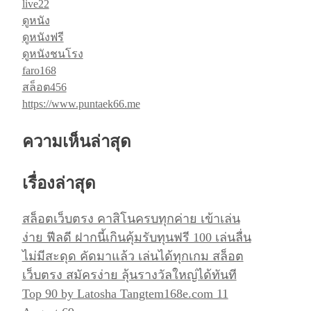
live22
ดูหนัง
ดูหนังฟรี
ดูหนังชนโรง
faro168
สล็อต456
https://www.puntaek66.me
ความเห็นล่าสุด
เรื่องล่าสุด
สล็อตเว็บตรง คาสิโนครบทุกค่าย เข้าเล่น
ง่าย ฟีลดี ฝากนี้เกินคุ้มรับทุนฟรี 100 เล่นลื่น
ไม่มีสะดุด คัดมาแล้ว เล่นได้ทุกเกม สล็อต
เว็บตรง สมัครง่าย ลุ้นรางวัลใหญ่ได้ทันที
Top 90 by Latosha Tangtem168e.com 11