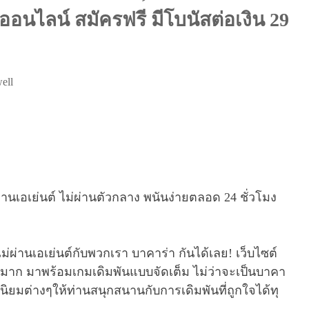
ออนไลน์ สมัครฟรี มีโบนัสต่อเงิน 29
ell
ผ่านเอเย่นต์ ไม่ผ่านตัวกลาง พนันง่ายตลอด 24 ชั่วโมง
ม่ผ่านเอเย่นต์กับพวกเรา บาคาร่า กันได้เลย! เว็บไซต์
มาก มาพร้อมเกมเดิมพันแบบจัดเต็ม ไม่ว่าจะเป็นบาคา
ามนิยมต่างๆให้ท่านสนุกสนานกับการเดิมพันที่ถูกใจได้ทุ