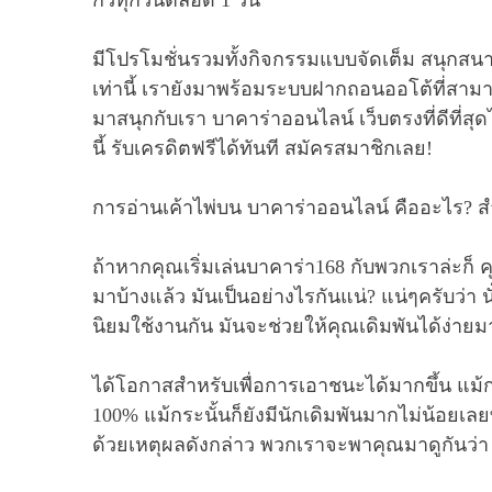
มีโปรโมชั่นรวมทั้งกิจกรรมแบบจัดเต็ม สนุกสน
เท่านี้ เรายังมาพร้อมระบบฝากถอนออโต้ที่สาม
มาสนุกกับเรา บาคาร่าออนไลน์ เว็บตรงที่ดีที่ส
นี้ รับเครดิตฟรีได้ทันที สมัครสมาชิกเลย!
การอ่านเค้าไพ่บน บาคาร่าออนไลน์ คืออะไร
ถ้าหากคุณเริ่มเล่นบาคาร่า168 กับพวกเราล่ะก็
มาบ้างแล้ว มันเป็นอย่างไรกันแน่? แน่ๆครับว่า นั
นิยมใช้งานกัน มันจะช่วยให้คุณเดิมพันได้ง่ายมาก
ได้โอกาสสำหรับเพื่อการเอาชนะได้มากขึ้น แม้กระนั
100% แม้กระนั้นก็ยังมีนักเดิมพันมากไม่น้อยเลย
ด้วยเหตุผลดังกล่าว พวกเราจะพาคุณมาดูกันว่า