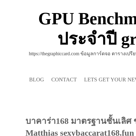
Skip
to
GPU Benchma
content
ประจำปี gr
https://thegraphiccard.com ข้อมูลการ์ดจอ ตารางเปร
BLOG
CONTACT
LETS GET YOUR NE
บาคาร่า168 มาตรฐานชั้นเลิศ
Matthias sexybaccarat168.fun