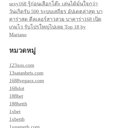
sexy168 รู้ก่อนเลือกโต๊ะ เล่นได้มั่นใจกว่า
วันเกิดรับ 500 ระบบเสถียร อัปเดตล่าสุด บา
คาร่าสด ดีลเลอร์สาวสวย บาคาร่า168 เปิด
เกมไว รับโปรใหญ่ไปเลย Top 18 by
Mariano
หมวดหมู่
123xos.com
13satanbets.com
1688vegasx.com
168slot
188bet
188betth
1xbet
1xbetth
1xgameth.com