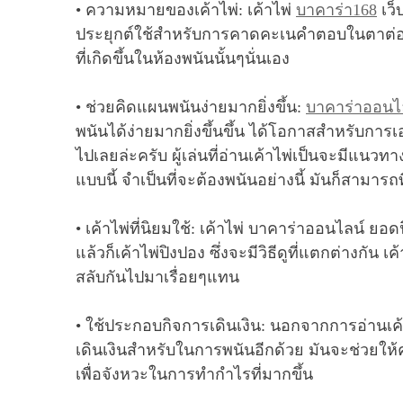
• ความหมายของเค้าไพ่: เค้าไพ่
บาคาร่า168
เว็
ประยุกต์ใช้สำหรับการคาดคะเนคำตอบในตาต่อไ
ที่เกิดขึ้นในห้องพนันนั้นๆนั่นเอง
• ช่วยคิดแผนพนันง่ายมากยิ่งขึ้น:
บาคาร่าออนไ
พนันได้ง่ายมากยิ่งขึ้นขึ้น ได้โอกาสสำหรับการ
ไปเลยล่ะครับ ผู้เล่นที่อ่านเค้าไพ่เป็นจะมีแนว
แบบนี้ จำเป็นที่จะต้องพนันอย่างนี้ มันก็สามารถ
• เค้าไพ่ที่นิยมใช้: เค้าไพ่ บาคาร่าออนไลน์ ยอดน
แล้วก็เค้าไพ่ปิงปอง ซึ่งจะมีวิธีดูที่แตกต่างกัน
สลับกันไปมาเรื่อยๆแทน
• ใช้ประกอบกิจการเดินเงิน: นอกจากการอ่านเค้
เดินเงินสำหรับในการพนันอีกด้วย มันจะช่วยให้ค
เพื่อจังหวะในการทำกำไรที่มากขึ้น