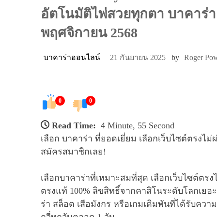
อัตโนมัติไพ่สวยทุกตา บาคาร่า
พฤศจิกายน 2568
บาคาร่าออนไลน์
21 กันยายน 2025
by
Roger Pow
0
0
Read Time:
4 Minute, 55 Second
เลือก บาคาร่า ที่ยอดเยี่ยม เลือกเว็บไซต์ตรงไม่
สมัครสมาชิกเลย!
เลือกบาคาร่าที่เหมาะสมที่สุด เลือกเว็บไซต์ตรงไ
ตรงแท้ 100% ลิขสิทธิ์จากคาสิโนระดับโลกเยอะ
ร่า สล็อต เสือมังกร หรือเกมเดิมพันที่ได้รับคว
กวี่ทุกวันตลอด 1 วัน