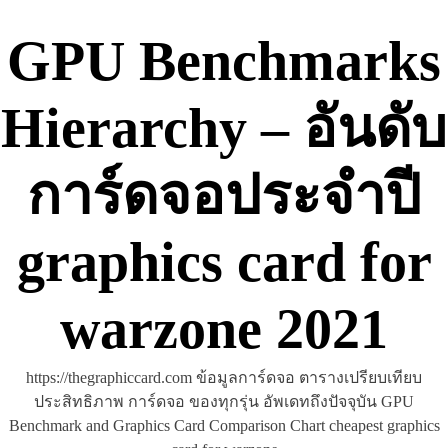
Skip
to
GPU Benchmarks
content
Hierarchy – อันดับ
การ์ดจอประจำปี
graphics card for
warzone 2021
https://thegraphiccard.com ข้อมูลการ์ดจอ ตารางเปรียบเทียบ
ประสิทธิภาพ การ์ดจอ ของทุกรุ่น อัพเดทถึงปัจจุบัน GPU
Benchmark and Graphics Card Comparison Chart cheapest graphics