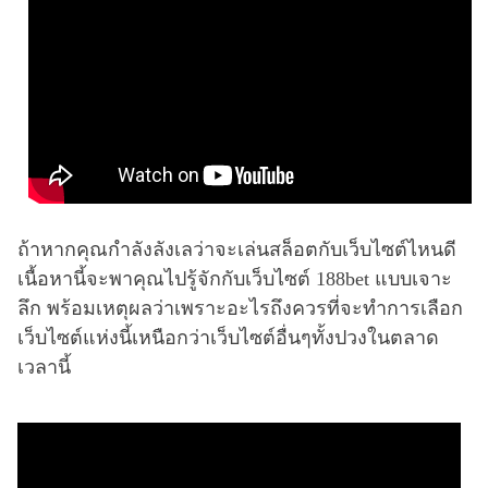
ถ้าหากคุณกำลังลังเลว่าจะเล่นสล็อตกับเว็บไซต์ไหนดี
เนื้อหานี้จะพาคุณไปรู้จักกับเว็บไซต์ 188bet แบบเจาะ
ลึก พร้อมเหตุผลว่าเพราะอะไรถึงควรที่จะทำการเลือก
เว็บไซต์แห่งนี้เหนือกว่าเว็บไซต์อื่นๆทั้งปวงในตลาด
เวลานี้