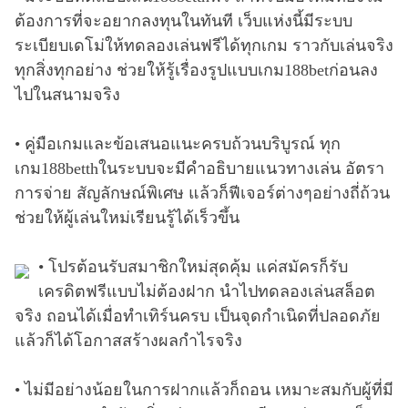
ต้องการที่จะอยากลงทุนในทันที เว็บแห่งนี้มีระบบ
ระเบียบเดโม่ให้ทดลองเล่นฟรีได้ทุกเกม ราวกับเล่นจริง
ทุกสิ่งทุกอย่าง ช่วยให้รู้เรื่องรูปแบบเกม188betก่อนลง
ไปในสนามจริง
• คู่มือเกมและข้อเสนอแนะครบถ้วนบริบูรณ์ ทุก
เกม188betthในระบบจะมีคำอธิบายแนวทางเล่น อัตรา
การจ่าย สัญลักษณ์พิเศษ แล้วก็ฟีเจอร์ต่างๆอย่างถี่ถ้วน
ช่วยให้ผู้เล่นใหม่เรียนรู้ได้เร็วขึ้น
• โปรต้อนรับสมาชิกใหม่สุดคุ้ม แค่สมัครก็รับ
เครดิตฟรีแบบไม่ต้องฝาก นำไปทดลองเล่นสล็อต
จริง ถอนได้เมื่อทำเทิร์นครบ เป็นจุดกำเนิดที่ปลอดภัย
แล้วก็ได้โอกาสสร้างผลกำไรจริง
• ไม่มีอย่างน้อยในการฝากแล้วก็ถอน เหมาะสมกับผู้ที่มี