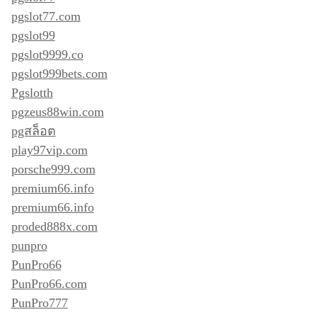
pgslot77.com
pgslot99
pgslot9999.co
pgslot999bets.com
Pgslotth
pgzeus88win.com
pgสล็อต
play97vip.com
porsche999.com
premium66.info
premium66.info
proded888x.com
punpro
PunPro66
PunPro66.com
PunPro777