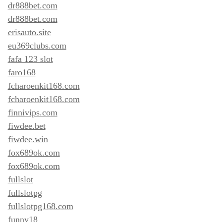
dr888bet.com
dr888bet.com
erisauto.site
eu369clubs.com
fafa 123 slot
faro168
fcharoenkit168.com
fcharoenkit168.com
finnivips.com
fiwdee.bet
fiwdee.win
fox689ok.com
fox689ok.com
fullslot
fullslotpg
fullslotpg168.com
funny18