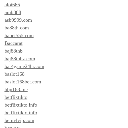
alot666
amb888
asb9999.com
ba88th.com
babet555.com
Baccarat
baj88thb
baj88thbz.com
bar4game24hr.com
baslot168
baslot168bet.com
bbp168.me
betflixtikto
betflixtikto.info
betflixtikto.info
betm4vip.com
betway