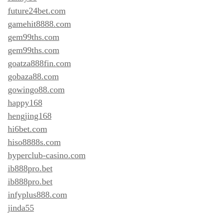
future24bet.com
gamehit8888.com
gem99ths.com
gem99ths.com
goatza888fin.com
gobaza88.com
gowingo88.com
happy168
hengjing168
hi6bet.com
hiso8888s.com
hyperclub-casino.com
ib888pro.bet
ib888pro.bet
infyplus888.com
jinda55