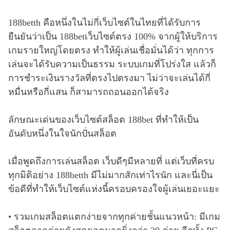
188betth คือหนึ่งในไม่กี่เว็บไซต์ในไทยที่ได้รับการ
ยืนยันว่าเป็น 188betเว็บไซต์ตรง 100% จากผู้ให้บริการ
เกมรายใหญ่โดยตรง ทำให้ผู้เล่นเชื่อมั่นได้ว่า ทุกการ
เล่นจะได้รับความเป็นธรรม ระบบเกมที่โปร่งใส แล้วก็
การชำระเงินรางวัลที่ตรงไปตรงมา ไม่ว่าจะเล่นได้กี่
หมื่นหรือกี่แสน ก็สามารถถอนออกได้จริง
ลักษณะเด่นของเว็บไซต์สล็อต 188bet ที่ทำให้เป็น
อันดับหนึ่งในใจนักปั่นสล็อต
เมื่อพูดถึงการเล่นสล็อต เว็บดีๆมีหลายที่ แต่เว็บที่ครบ
ทุกมิติอย่าง 188betth มีไม่มากสักเท่าไรนัก และนี่เป็น
ข้อดีที่ทำให้เว็บไซต์แห่งนี้ครอบครองใจผู้เล่นเยอะแยะ
• รวมเกมสล็อตแตกง่ายจากทุกค่ายชั้นแนวหน้า: มีเกม