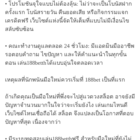
• โปรโมชันจุใจแบบไม่ต้องลุ้น: ไม่ว่าจะเป็นโบนัสฝาก
ครั้งแรก โบนัสรายวัน คืนยอดเสีย หรือกิจกรรมแจก
เครดิตฟรี เว็บไซต์แห่งนี้จัดให้เต็มที่แบบไม่มีเงื่อนไข
สลับซับซ้อน
• คณะทำงานดูแลตลอด 24 ชั่วโมง: มีแอดมินมืออาชีพ
รอตอบคำถาม ไขปัญหา และให้คำแนะนำในทุกขั้น
ตอน เล่น188betthได้แบบอุ่นใจตลอดเวลา
เหตุผลที่นักพนันมือใหม่ควรเริ่มที่ 188bet เป็นที่แรก
ถ้าเกิดคุณเป็นมือใหม่ที่พึ่งจะไปสู่แวดวงสล็อต อาจยังมี
ปัญหาจำนวนมากในใจว่าจะเริ่มยังไง เล่นเกมไหนดี
เว็บไซต์ไหนเชื่อถือได้ สล็อต จึงแปลงเป็นโอกาสที่ตอบ
ปัญหาที่สุด เนื่องจากว่า
• มีระบบทดสอบเล่น188betthฟรี สำหรับมือใหม่ที่ยังไม่