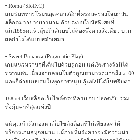
• Roma (SlotXO)
เกมธีมทหารโรมันสุดคลาสสิกที่ครอบครองใจนักปั่น
สล็อตมาอย่างยาวนาน ด้วยระบบโบนัสพิเศษที่
เล่น188betแล้วลุ้นมันส์แบบไม่ต้องพึ่งดวงสิ่งเดียว บวก
ผลกำไรได้แบบสม่ำเสมอ
• Sweet Bonanza (Pragmatic Play)
เกมแนวหวานๆที่เต็มไปด้วยลูกอม แต่เงินรางวัลมิได้
หวานเล่น เนื่องจากคอมโบตัวคูณสามารถมากถึง x100
และก็จ่ายแบบสุ่มในทุกการหมุน ลุ้นมั่งมีได้ในพริบตา
188bet เว็บสล็อตเว็บไซต์ตรงที่ครบ จบ ปลอดภัย รวม
ทั้งคุ้มค่าที่สุดแห่งปี
แม้คุณกำลังมองหาเว็บไซต์สล็อตที่ไม่เพียงแค่ให้
บริการเกมสนุกสนาน แม้กระนั้นยังควรจะมีความน่า