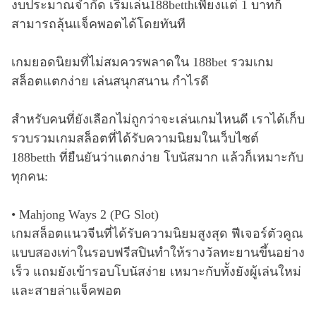
งบประมาณจำกัด เริ่มเล่น188betthเพียงแต่ 1 บาทก็
สามารถลุ้นแจ็คพอตได้โดยทันที
เกมยอดนิยมที่ไม่สมควรพลาดใน 188bet รวมเกม
สล็อตแตกง่าย เล่นสนุกสนาน กำไรดี
สำหรับคนที่ยังเลือกไม่ถูกว่าจะเล่นเกมไหนดี เราได้เก็บ
รวบรวมเกมสล็อตที่ได้รับความนิยมในเว็บไซต์
188betth ที่ยืนยันว่าแตกง่าย โบนัสมาก แล้วก็เหมาะกับ
ทุกคน:
• Mahjong Ways 2 (PG Slot)
เกมสล็อตแนวจีนที่ได้รับความนิยมสูงสุด ฟีเจอร์ตัวคูณ
แบบสองเท่าในรอบฟรีสปินทำให้รางวัลทะยานขึ้นอย่าง
เร็ว แถมยังเข้ารอบโบนัสง่าย เหมาะกับทั้งยังผู้เล่นใหม่
และสายล่าแจ็คพอต