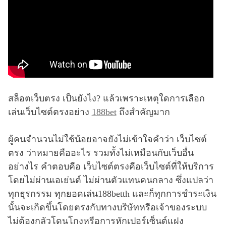
สล็อตเว็บตรง เป็นยังไง? แล้วเพราะเหตุใดการเลือก
เล่นเว็บไซต์ตรงอย่าง
188bet
ถึงสำคัญมาก
ผู้คนจำนวนไม่ใช้น้อยอาจยังไม่เข้าใจคำว่า เว็บไซต์
ตรง ว่าหมายคืออะไร รวมทั้งไม่เหมือนกับเว็บอื่น
อย่างไร คำตอบคือ เว็บไซต์ตรงคือเว็บไซต์ที่ให้บริการ
โดยไม่ผ่านเอเย่นต์ ไม่ผ่านตัวแทนคนกลาง ซึ่งแปลว่า
ทุกธุรกรรม ทุกยอดเล่น188betth และก็ทุกการชำระเงิน
นั้นจะเกิดขึ้นโดยตรงกับทางบริษัทหรือเจ้าของระบบ
ไม่ต้องกลัวโดนโกงหรือการหักเปอร์เซ็นต์แฝง