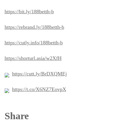
https://bit.ly/188betth-b
https://rebrand.ly/188betth-b
https://cutly.info/188betth-b
https://shorturl.asia/w2XfH
https://cutt.ly/BrDXQMEj
https://t.co/X6NZ7EovpX
Share