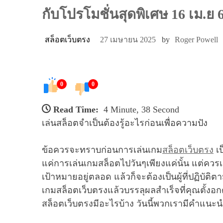
กับโปรโมชั่นสุดพิเศษ 16 เม.ย 
สล็อตเว็บตรง
27 เมษายน 2025
by
Roger Powell
0
0
Read Time:
4 Minute, 38 Second
เล่นสล็อตจำเป็นต้องรู้อะไรก่อนเพื่อความปัง
ข้อควรจะทราบก่อนการเล่นเกม
สล็อตเว็บตรง
เป
แค่การเล่นเกมสล็อตไปวันๆเพียงแค่นั้น แต่
เป้าหมายอยู่ตลอด แล้วก็จะต้องเป็นผู้ที่ปฏิบัต
เกมสล็อตเว็บตรงแล้วบรรลุผลสำเร็จที่คุณตั้งอกตั้ง
สล็อตเว็บตรงมีอะไรบ้าง วันนี้พวกเรามีคำแนะ