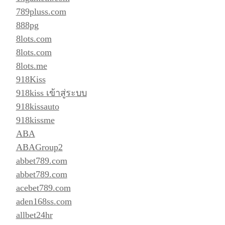
789pluss.com
888pg
8lots.com
8lots.com
8lots.me
918Kiss
918kiss เข้าสู่ระบบ
918kissauto
918kissme
ABA
ABAGroup2
abbet789.com
abbet789.com
acebet789.com
aden168ss.com
allbet24hr