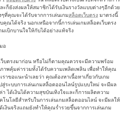
ก็ยังส่งผลให้สมาชิกได้รับเงินรางวัลแบบต่างๆอีกด้วย
ๆที่คุณจะได้รับจากการเล่นเกม
สล็อตเว็บตรง
มาตรงนี้
ห้กับคุณได้จริง นอกเหนือจากนี้การเล่นเกมสล็อตเว็บตรง
ามเบิกบานใจให้กับได้อย่างแท้จริง
สมอ
็อตเว็บตรงมาก่อน หรือไม่ก็ตามคุณควรจะมีความพร้อม
ิภาพคุ้มค่ารวมทั้งได้รับความเพลิดเพลิน เพื่อทำให้คุณ
วกเราขอแนะนำเลยว่า คุณต้องหาเนื้อหาเกี่ยวกับเกม
าไปสู่ระบบการเล่นเกมสล็อตออนไลน์รูปแบบใหม่ จะมีผล
ค่า ได้เงินได้ความสุขบันเทิงใจและก็การผลิตความ
งเทคโนโลยีสำหรับในการเล่นเกมสล็อตออนไลน์ จะมีผลให้
ยได้เงินจริงแถมยังทำให้คุณร่ำรวยขึ้นจากการเล่นเกม