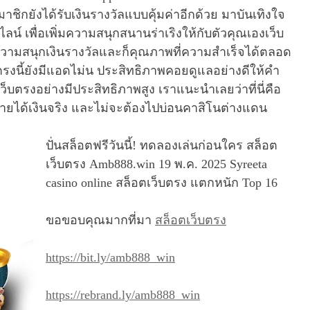
มาชิกยังได้รับเงินรางวัลแบบคุ้มค่าอีกด้วย มาบันเทิงใจ
 เพื่อเพิ่มความสนุกสนานร่าเริงให้กับตัวคุณเองเว็บ
้รับความสนุกเงินรางวัลและก็คุณภาพที่ความสำเร็จได้ตลอด
งตรงนี้ยังมีแอดไม่น ประสิทธิภาพคอยดูแลอย่างดีให้คำ
ว็บตรงอย่างมีประสิทธิภาพสูง เราแนะนำเลยว่าที่นี่คือ
่ายได้เงินจริง และไม่จะต้องไปบ่อนคาสิโนต่างแดน
ปั่นสล็อตฟรีวันนี้! ทดลองเล่นก่อนใคร สล็อต
เว็บตรง Amb888.win 19 พ.ค. 2025 Syreeta
casino online สล็อตเว็บตรง แตกหนัก Top 16
ขอขอบคุณมากที่มา
สล็อตเว็บตรง
https://bit.ly/amb888_win
https://rebrand.ly/amb888_win