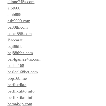
allone745s.com
alot666
amb888
asb9999.com
ba88th.com
babet555.com
Baccarat
baj88thb
baj88thbz.com
bar4game24hr.com
baslot168
baslot168bet.com
bbp168.me
betflixtikto
betflixtikto.info
betflixtikto.info
betm4vip.com