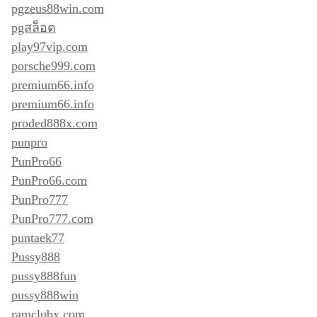
pgzeus88win.com
pgสล็อต
play97vip.com
porsche999.com
premium66.info
premium66.info
proded888x.com
punpro
PunPro66
PunPro66.com
PunPro777
PunPro777.com
puntaek77
Pussy888
pussy888fun
pussy888win
ramclubx.com