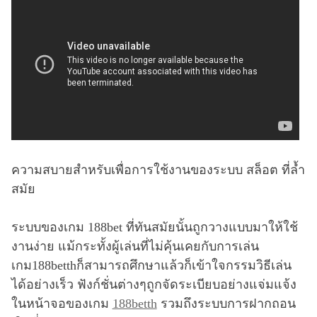
ความสบายสำหรับเพื่อการใช้งานของระบบ สล็อต ที่ล้ำ
สมัย
ระบบของเกม 188bet ที่ทันสมัยนั้นถูกวางแบบมาให้ใช้
งานง่าย แม้กระทั้งผู้เล่นที่ไม่คุ้นเคยกับการเล่น
เกม188betthก็สามารถศึกษาแล้วก็เข้าใจกรรมวิธีเล่น
ได้อย่างเร็ว ฟังก์ชั่นต่างๆถูกจัดระเบียบอย่างแจ่มแจ้ง
ในหน้าจอของเกม
188betth
รวมถึงระบบการฝากถอน