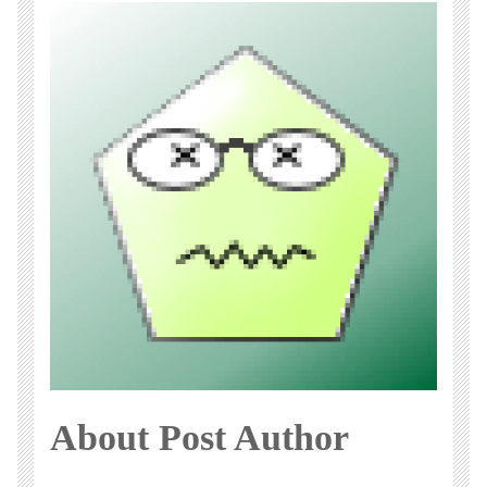
About Post Author