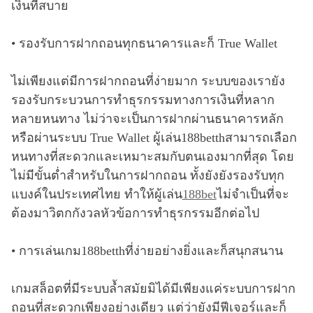
เงินที่สบาย
• รองรับการฝากถอนทุกธนาคารและก็ True Wallet
ไม่เพียงแต่มีการฝากถอนที่ง่ายมาก ระบบของเรายัง
รองรับกระบวนการทำธุรกรรมทางการเงินที่หลาก
หลายหนทาง ไม่ว่าจะเป็นการฝากผ่านธนาคารหลัก
หรือผ่านระบบ True Wallet ผู้เล่น188betthสามารถเลือก
หนทางที่สะดวกและเหมาะสมกับตนเองมากที่สุด โดย
ไม่มีขั้นต่ำสำหรับในการฝากถอน ทั้งยังยังรองรับทุก
แบงค์ในประเทศไทย ทำให้ผู้เล่น
188bet
ไม่จำเป็นที่จะ
ต้องมาวิตกกังวลหัวข้อการทำธุรกรรมอีกต่อไป
• การเล่นเกม188betthที่ง่ายอย่างยิ่งและก็สนุกสนาน
เกมสล็อตที่มีระบบล้ำสมัยมิได้มีเพียงแค่ระบบการฝาก
ถอนที่สะดวกเพียงอย่างเดียว แต่ว่ายังมีฟีเจอร์และก็