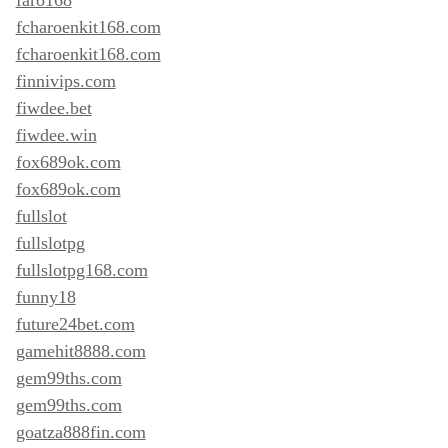
fcharoenkit168.com
fcharoenkit168.com
finnivips.com
fiwdee.bet
fiwdee.win
fox689ok.com
fox689ok.com
fullslot
fullslotpg
fullslotpg168.com
funny18
future24bet.com
gamehit8888.com
gem99ths.com
gem99ths.com
goatza888fin.com