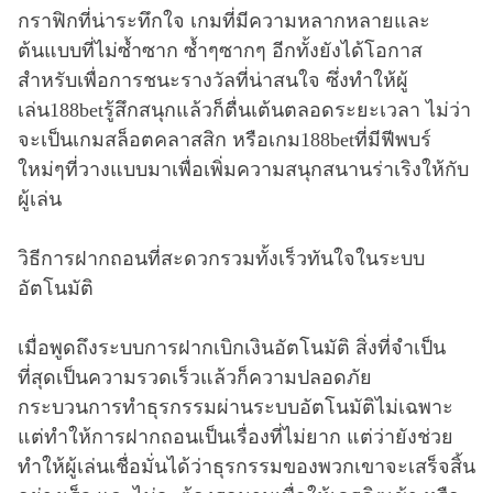
กราฟิกที่น่าระทึกใจ เกมที่มีความหลากหลายและ
ต้นแบบที่ไม่ซ้ำซาก ซ้ำๆซากๆ อีกทั้งยังได้โอกาส
สำหรับเพื่อการชนะรางวัลที่น่าสนใจ ซึ่งทำให้ผู้
เล่น188betรู้สึกสนุกแล้วก็ตื่นเต้นตลอดระยะเวลา ไม่ว่า
จะเป็นเกมสล็อตคลาสสิก หรือเกม188betที่มีฟีพบร์
ใหม่ๆที่วางแบบมาเพื่อเพิ่มความสนุกสนานร่าเริงให้กับ
ผู้เล่น
วิธีการฝากถอนที่สะดวกรวมทั้งเร็วทันใจในระบบ
อัตโนมัติ
เมื่อพูดถึงระบบการฝากเบิกเงินอัตโนมัติ สิ่งที่จำเป็น
ที่สุดเป็นความรวดเร็วแล้วก็ความปลอดภัย
กระบวนการทำธุรกรรมผ่านระบบอัตโนมัติไม่เฉพาะ
แต่ทำให้การฝากถอนเป็นเรื่องที่ไม่ยาก แต่ว่ายังช่วย
ทำให้ผู้เล่นเชื่อมั่นได้ว่าธุรกรรมของพวกเขาจะเสร็จสิ้น