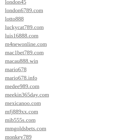
london45
london6789.com
lotto888
luckycat789.com
luis16888.com
m4newonline.com
mac1bet789.com
macau888.win
mario678
mario678.info
medee989.com
meekin365day.com
mexicanoo.com
mfj889xx.com
mib555s.com
mmgoldsbets.com
monkey789