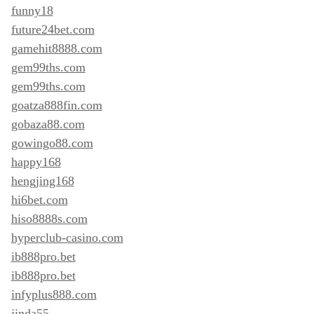
funny18
future24bet.com
gamehit8888.com
gem99ths.com
gem99ths.com
goatza888fin.com
gobaza88.com
gowingo88.com
happy168
hengjing168
hi6bet.com
hiso8888s.com
hyperclub-casino.com
ib888pro.bet
ib888pro.bet
infyplus888.com
jinda55