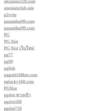
okcasino159.com
onesiamclub.site
p2vvip
pananthai99.com
pananthai99.com
PG
PG Slot
PG Slot เว็บใหม่
pg77
pg99
pgfish
pggold168bet.com
pglucky168.com
PGSlot
pgslot ทางเข้า
pgslot168
pgslot718