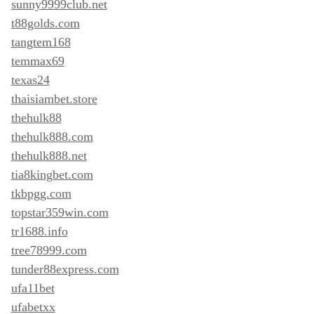
sunny9999club.net
t88golds.com
tangtem168
temmax69
texas24
thaisiambet.store
thehulk88
thehulk888.com
thehulk888.net
tia8kingbet.com
tkbpgg.com
topstar359win.com
tr1688.info
tree78999.com
tunder88express.com
ufa11bet
ufabetxx