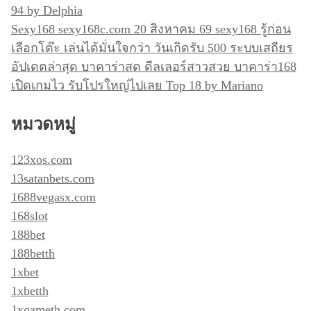
94 by Delphia
Sexy168 sexy168c.com 20 สิงหาคม 69 sexy168 รู้ก่อน
เลือกโต๊ะ เล่นได้มั่นใจกว่า วันเกิดรับ 500 ระบบเสถียร
อัปเดตล่าสุด บาคาร่าสด ดีลเลอร์สาวสวย บาคาร่า168
เปิดเกมไว รับโปรใหญ่ไปเลย Top 18 by Mariano
หมวดหมู่
123xos.com
13satanbets.com
1688vegasx.com
168slot
188bet
188betth
1xbet
1xbetth
1xgameth.com