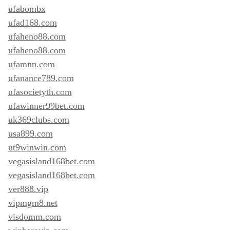
ufabombx
ufad168.com
ufaheno88.com
ufaheno88.com
ufamnn.com
ufanance789.com
ufasocietyth.com
ufawinner99bet.com
uk369clubs.com
usa899.com
ut9winwin.com
vegasisland168bet.com
vegasisland168bet.com
ver888.vip
vipmgm8.net
visdomm.com