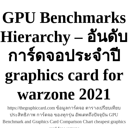
Skip
to
GPU Benchmarks
content
Hierarchy – อันดับ
การ์ดจอประจำปี
graphics card for
warzone 2021
https://thegraphiccard.com ข้อมูลการ์ดจอ ตารางเปรียบเทียบ
ประสิทธิภาพ การ์ดจอ ของทุกรุ่น อัพเดทถึงปัจจุบัน GPU
Benchmark and Graphics Card Comparison Chart cheapest graphics