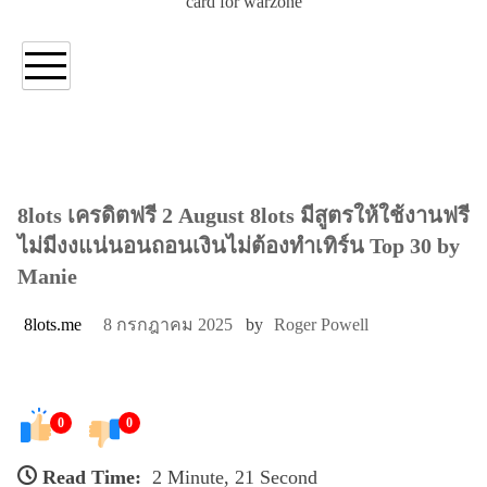
card for warzone
8lots เครดิตฟรี 2 August 8lots มีสูตรให้ใช้งานฟรี
ไม่มีงงแน่นอนถอนเงินไม่ต้องทำเทิร์น Top 30 by
Manie
8lots.me
8 กรกฎาคม 2025
by
Roger Powell
0
0
Read Time:
2 Minute, 21 Second