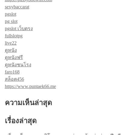
sexybaccarat
pgslot
pg slot
pgslot เว็บตรง
fullslotpg
live22
ดูหนัง
ดูหนังฟรี
ดูหนังชนโรง
faro168
สล็อต456
https://www.puntaek66.me
ความเห็นล่าสุด
เรื่องล่าสุด