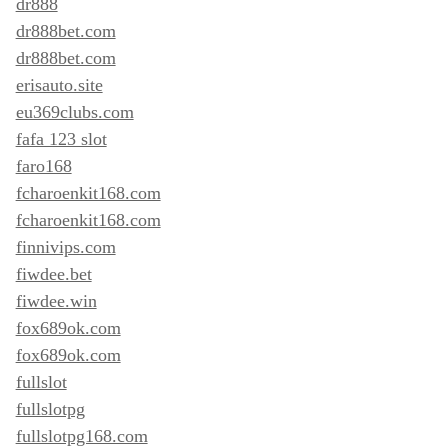
dr888
dr888bet.com
dr888bet.com
erisauto.site
eu369clubs.com
fafa 123 slot
faro168
fcharoenkit168.com
fcharoenkit168.com
finnivips.com
fiwdee.bet
fiwdee.win
fox689ok.com
fox689ok.com
fullslot
fullslotpg
fullslotpg168.com