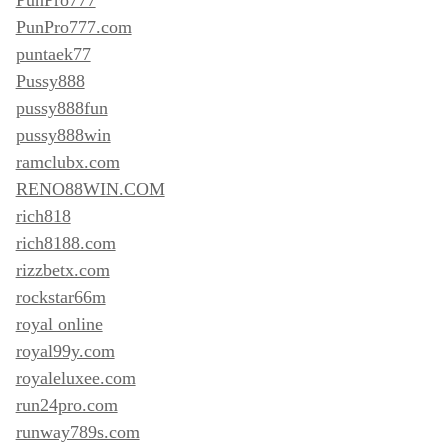
PunPro777
PunPro777.com
puntaek77
Pussy888
pussy888fun
pussy888win
ramclubx.com
RENO88WIN.COM
rich818
rich8188.com
rizzbetx.com
rockstar66m
royal online
royal99y.com
royaleluxee.com
run24pro.com
runway789s.com