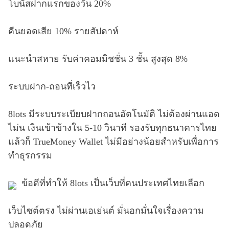
โบนัสฝากแรกของวัน 20%
คืนยอดเสีย 10% รายสัปดาห์
แนะนำสหาย รับค่าคอมมิชชั่น 3 ชั้น สูงสุด 8%
ระบบฝาก-ถอนที่เร็วไว
8lots มีระบบระเบียบฝากถอนอัตโนมัติ ไม่ต้องผ่านแอด
ไม่น เงินเข้าข้างใน 5-10 วินาที รองรับทุกธนาคารไทย
แล้วก็ TrueMoney Wallet ไม่มีอย่างน้อยสำหรับเพื่อการ
ทำธุรกรรม
ข้อดีที่ทำให้ 8lots เป็นเว็บที่คนประเทศไทยเลือก
เว็บไซต์ตรง ไม่ผ่านเอเย่นต์ มั่นอกมั่นใจเรื่องความ
ปลอดภัย