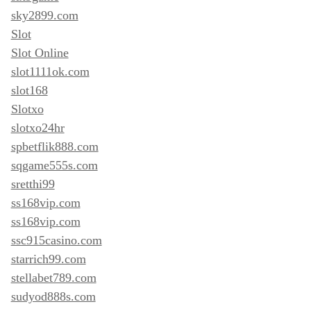
sky2899.com
Slot
Slot Online
slot1111ok.com
slot168
Slotxo
slotxo24hr
spbetflik888.com
sqgame555s.com
sretthi99
ss168vip.com
ss168vip.com
ssc915casino.com
starrich99.com
stellabet789.com
sudyod888s.com