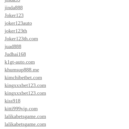
jinda888
Joker123
joker123auto
joker123th
Joker123th.com
juad888
Judhai168
k1gt-auto.com
khumsup888.me
kimchibetbet.com
kingxxxbet123.com
kingxxxbet123.com
kiss918
kitti999vip.com
lalikabetsgame.com
lalikabetsgame.com