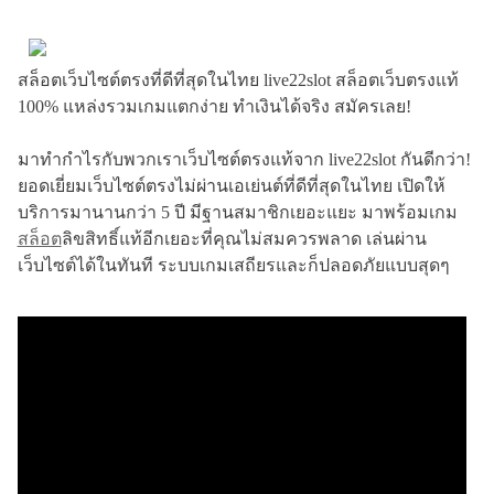
สล็อตเว็บไซต์ตรงที่ดีที่สุดในไทย live22slot สล็อตเว็บตรงแท้
100% แหล่งรวมเกมแตกง่าย ทำเงินได้จริง สมัครเลย!
มาทำกำไรกับพวกเราเว็บไซต์ตรงแท้จาก live22slot กันดีกว่า!
ยอดเยี่ยมเว็บไซต์ตรงไม่ผ่านเอเย่นต์ที่ดีที่สุดในไทย เปิดให้
บริการมานานกว่า 5 ปี มีฐานสมาชิกเยอะแยะ มาพร้อมเกม
สล็อต
ลิขสิทธิ์แท้อีกเยอะที่คุณไม่สมควรพลาด เล่นผ่าน
เว็บไซต์ได้ในทันที ระบบเกมเสถียรและก็ปลอดภัยแบบสุดๆ