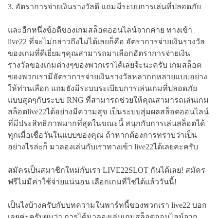
3. อัตราการจ่ายเงินรางวัลดี แถมมีระบบการเล่นที่ปลอดภัย
และอีกหนึ่งข้อดีของเกมสล็อตออนไลน์จากค่าย ทางเข้า
live22 ที่จะไม่กล่าวถึงไม่ได้เลยก็คือ อัตราการจ่ายเงินรางวัล
ของเกมที่ดีเยี่ยมๆคุณสามารถมาเลือกอัตราการจ่ายเงิน
รางวัลของเกมต่างๆของพวกเราได้เลยจ้ะนะครับ เกมสล็อต
ของพวกเรามีอัตราการจ่ายเงินรางวัลหลากกหลายแบบอย่าง
ให้ท่านเลือก แถมยังมีระบบระเบียบการเล่นเกมที่ปลอดภัย
แบบสุดๆกับระบบ RNG ที่สามารถช่วยให้คุณสามารถเล่นเกม
สล็อตlive22ได้อย่างมีความสุข เป็นระบบสุ่มผลสล็อตออนไลน์
ที่มีประสิทธิภาพมากที่สุดในขณะนี้ สนุกกับการเล่นสล็อตได้
ทุกเมื่อเชื่อวันในแบบของคุณ ถ้าหากต้องการทราบว่าเป็น
อย่างไรล่ะก็ มาลองเล่นกับเราทางเข้า live22ได้เลยคะครับ
สมัครเป็นสมาชิกใหม่กับเรา LIVE22SLOT กันได้เลย! สมัคร
ฟรีไม่มีค่าใช้จ่ายแน่นอน เลือกเกมที่ใช่ได้แล้ววันนี้!
เป็นไงบ้างครับกับบทความในพาร์ทนี้ของพวกเรา live22 บอก
เลยค่ะครับผมว่า การได้มาลองเล่นเกมสล็อตออนไลน์จาก