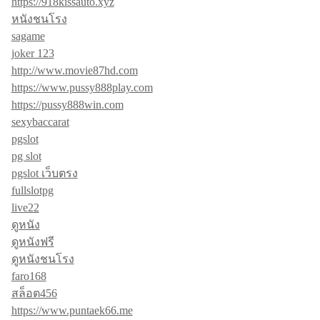
https://918kissauto.xyz
หนังชนโรง
sagame
joker 123
http://www.movie87hd.com
https://www.pussy888play.com
https://pussy888win.com
sexybaccarat
pgslot
pg slot
pgslot เว็บตรง
fullslotpg
live22
ดูหนัง
ดูหนังฟรี
ดูหนังชนโรง
faro168
สล็อต456
https://www.puntaek66.me