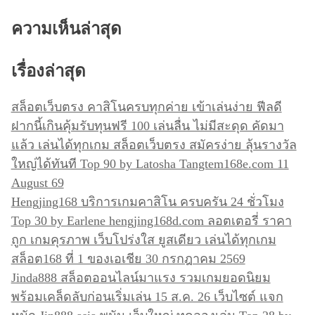
ความเห็นล่าสุด
เรื่องล่าสุด
สล็อตเว็บตรง คาสิโนครบทุกค่าย เข้าเล่นง่าย ฟีลดี
ฝากนี้เกินคุ้มรับทุนฟรี 100 เล่นลื่น ไม่มีสะดุด คัดมา
แล้ว เล่นได้ทุกเกม สล็อตเว็บตรง สมัครง่าย ลุ้นรางวัล
ใหญ่ได้ทันที Top 90 by Latosha Tangtem168e.com 11
August 69
Hengjing168 บริการเกมคาสิโน ครบครัน 24 ชั่วโมง
Top 30 by Earlene hengjing168d.com ลอตเตอรี่ ราคา
ถูก เกมคุรภาพ เว็บโปร่งใส ยูสเดียว เล่นได้ทุกเกม
สล็อต168 ที่ 1 ของเอเชีย 30 กรกฎาคม 2569
Jinda888 สล็อตออนไลน์มาแรง รวมเกมยอดนิยม
พร้อมเคล็ดลับก่อนเริ่มเล่น 15 ส.ค. 26 เว็บไซต์ แจก