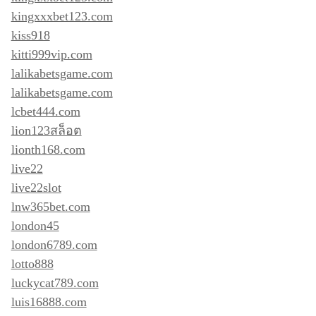
kingxxxbet123.com
kiss918
kitti999vip.com
lalikabetsgame.com
lalikabetsgame.com
lcbet444.com
lion123สล็อต
lionth168.com
live22
live22slot
lnw365bet.com
london45
london6789.com
lotto888
luckycat789.com
luis16888.com