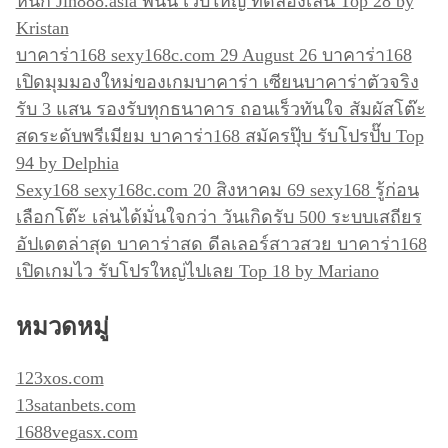
หนัก Jin888.asia พนัน เว็บใหญ่ ทดลองเล่น Top 28 by
Kristan
บาคาร่า168 sexy168c.com 29 August 26 บาคาร่า168
เปิดมุมมองใหม่ของเกมบาคาร่า เซียนบาคาร่าตัวจริง
รับ 3 แสน รองรับทุกธนาคาร ถอนเร็วทันใจ สัมผัสโต๊ะ
สดระดับพรีเมียม บาคาร่า168 สมัครปุ๊บ รับโปรปั๊บ Top
94 by Delphia
Sexy168 sexy168c.com 20 สิงหาคม 69 sexy168 รู้ก่อน
เลือกโต๊ะ เล่นได้มั่นใจกว่า วันเกิดรับ 500 ระบบเสถียร
อัปเดตล่าสุด บาคาร่าสด ดีลเลอร์สาวสวย บาคาร่า168
เปิดเกมไว รับโปรใหญ่ไปเลย Top 18 by Mariano
หมวดหมู่
123xos.com
13satanbets.com
1688vegasx.com