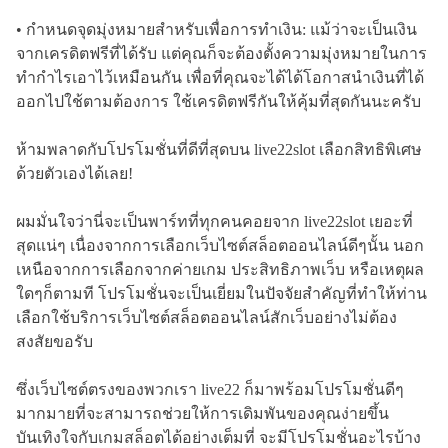
• กำหนดจุดมุ่งหมายสำหรับเพื่อการทำเงิน: แม้ว่าจะเป็นเงิน
จากเครดิตฟรีที่ได้รับ แต่คุณก็จะต้องตั้งความมุ่งหมายในการ
ทำกำไรเอาไว้เหมือนกัน เพื่อที่คุณจะได้ได้โอกาสนำเงินที่ได้
ออกไปใช้ตามต้องการ ใช้เครดิตฟรีกันให้คุ้มที่สุดกันนะครับ
ห้ามพลาดกับโปรโมชั่นที่ดีที่สุดบน live22slot เลือกสิทธิพิเศษ
ด้วยตัวเองได้เลย!
ผมมั่นใจว่านี่จะเป็นพาร์ทที่ทุกคนคอยจาก live22slot เยอะที่
สุดแน่ๆ เนื่องจากการเลือกเว็บไซต์สล็อตออนไลน์ดีๆนั้น นอก
เหนือจากการเลือกจากค่ายเกม ประสิทธิภาพเว็บ หรือเหตุผล
ใดๆก็ตามที โปรโมชั่นจะเป็นเยี่ยมในปัจจัยสำคัญที่ทำให้ท่าน
เลือกใช้บริการเว็บไซต์สล็อตออนไลน์สักเว็บอย่างไม่ต้อง
สงสัยขอรับ
ซึ่งเว็บไซต์ตรงของพวกเรา live22 ก็มาพร้อมโปรโมชั่นดีๆ
มากมายที่จะสามารถช่วยให้การเดิมพันของคุณง่ายขึ้น
บันเทิงใจกับเกมสล็อตได้อย่างเต็มที่ จะมีโปรโมชั่นอะไรบ้าง