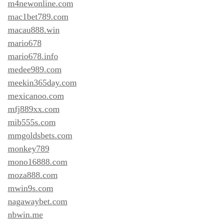
m4newonline.com
mac1bet789.com
macau888.win
mario678
mario678.info
medee989.com
meekin365day.com
mexicanoo.com
mfj889xx.com
mib555s.com
mmgoldsbets.com
monkey789
mono16888.com
moza888.com
mwin9s.com
nagawaybet.com
nbwin.me