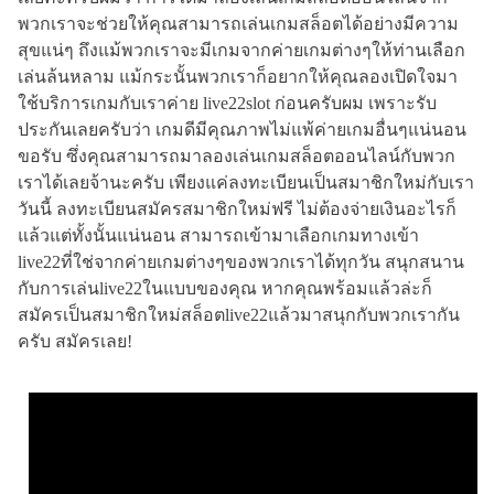
พวกเราจะช่วยให้คุณสามารถเล่นเกมสล็อตได้อย่างมีความ
สุขแน่ๆ ถึงแม้พวกเราจะมีเกมจากค่ายเกมต่างๆให้ท่านเลือก
เล่นล้นหลาม แม้กระนั้นพวกเราก็อยากให้คุณลองเปิดใจมา
ใช้บริการเกมกับเราค่าย live22slot ก่อนครับผม เพราะรับ
ประกันเลยครับว่า เกมดีมีคุณภาพไม่แพ้ค่ายเกมอื่นๆแน่นอน
ขอรับ ซึ่งคุณสามารถมาลองเล่นเกมสล็อตออนไลน์กับพวก
เราได้เลยจ้านะครับ เพียงแค่ลงทะเบียนเป็นสมาชิกใหม่กับเรา
วันนี้ ลงทะเบียนสมัครสมาชิกใหม่ฟรี ไม่ต้องจ่ายเงินอะไรก็
แล้วแต่ทั้งนั้นแน่นอน สามารถเข้ามาเลือกเกมทางเข้า
live22ที่ใช่จากค่ายเกมต่างๆของพวกเราได้ทุกวัน สนุกสนาน
กับการเล่นlive22ในแบบของคุณ หากคุณพร้อมแล้วล่ะก็
สมัครเป็นสมาชิกใหม่สล็อตlive22แล้วมาสนุกกับพวกเรากัน
ครับ สมัครเลย!