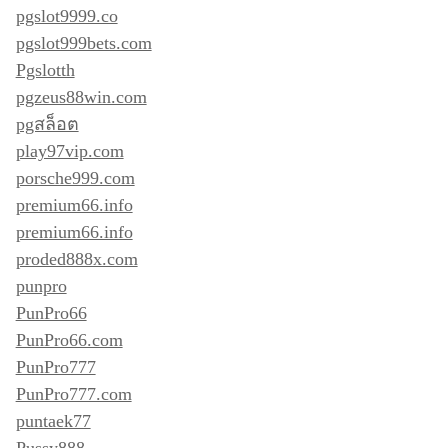
pgslot9999.co
pgslot999bets.com
Pgslotth
pgzeus88win.com
pgสล็อต
play97vip.com
porsche999.com
premium66.info
premium66.info
proded888x.com
punpro
PunPro66
PunPro66.com
PunPro777
PunPro777.com
puntaek77