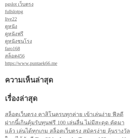
pgslot เว็บตรง
fullslotpg
live22
ดูหนัง
ดูหนังฟรี
ดูหนังชนโรง
faro168
สล็อต456
https://www.puntaek66.me
ความเห็นล่าสุด
เรื่องล่าสุด
สล็อตเว็บตรง คาสิโนครบทุกค่าย เข้าเล่นง่าย ฟีลดี
ฝากนี้เกินคุ้มรับทุนฟรี 100 เล่นลื่น ไม่มีสะดุด คัดมา
แล้ว เล่นได้ทุกเกม สล็อตเว็บตรง สมัครง่าย ลุ้นรางวัล