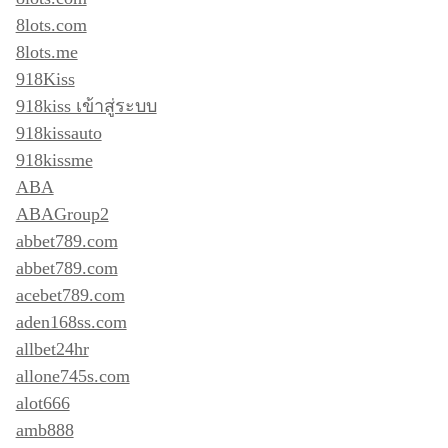
8lots.com
8lots.me
918Kiss
918kiss เข้าสู่ระบบ
918kissauto
918kissme
ABA
ABAGroup2
abbet789.com
abbet789.com
acebet789.com
aden168ss.com
allbet24hr
allone745s.com
alot666
amb888