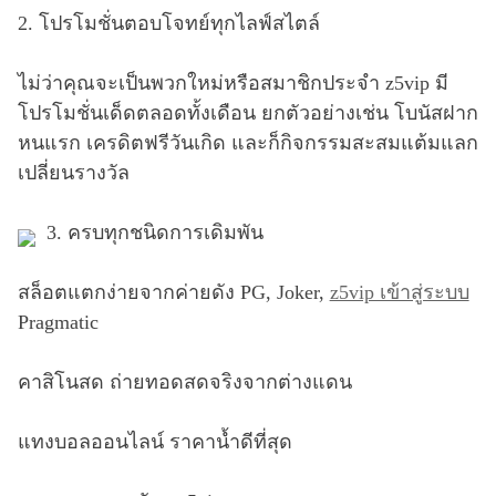
2. โปรโมชั่นตอบโจทย์ทุกไลฟ์สไตล์
ไม่ว่าคุณจะเป็นพวกใหม่หรือสมาชิกประจำ z5vip มี
โปรโมชั่นเด็ดตลอดทั้งเดือน ยกตัวอย่างเช่น โบนัสฝาก
หนแรก เครดิตฟรีวันเกิด และก็กิจกรรมสะสมแต้มแลก
เปลี่ยนรางวัล
3. ครบทุกชนิดการเดิมพัน
สล็อตแตกง่ายจากค่ายดัง PG, Joker,
z5vip เข้าสู่ระบบ
Pragmatic
คาสิโนสด ถ่ายทอดสดจริงจากต่างแดน
แทงบอลออนไลน์ ราคาน้ำดีที่สุด