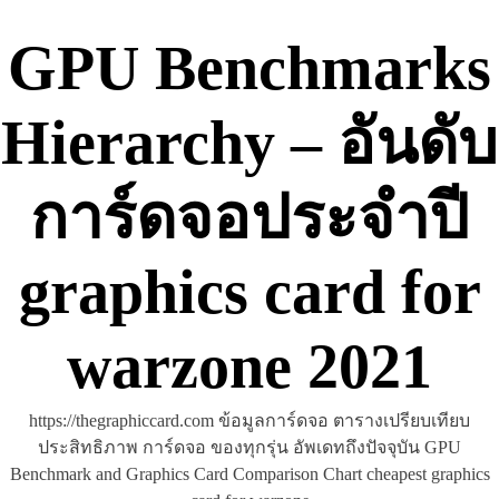
Skip
to
GPU Benchmarks
content
Hierarchy – อันดับ
การ์ดจอประจำปี
graphics card for
warzone 2021
https://thegraphiccard.com ข้อมูลการ์ดจอ ตารางเปรียบเทียบ
ประสิทธิภาพ การ์ดจอ ของทุกรุ่น อัพเดทถึงปัจจุบัน GPU
Benchmark and Graphics Card Comparison Chart cheapest graphics