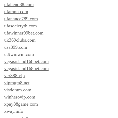
ufaheno88.com
ufamnn.com
ufanance789.com
ufasocietyth.com
ufawinner99bet.com
uk369clubs.com
usa899.com
ut9winwin.com
vegasisland168bet.com
vegasisland168bet.com
ver888.vip
vipmgm8.net
visdomm.com
winherovip.com
xpay88game.com
xway.info