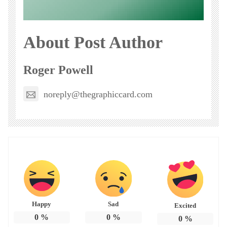
About Post Author
Roger Powell
noreply@thegraphiccard.com
Happy
Sad
Excited
0
%
0
%
0
%