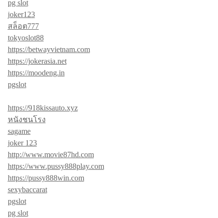
pg slot
joker123
สล็อต777
tokyoslot88
https://betwayvietnam.com
https://jokerasia.net
https://moodeng.in
pgslot
https://918kissauto.xyz
หนังชนโรง
sagame
joker 123
http://www.movie87hd.com
https://www.pussy888play.com
https://pussy888win.com
sexybaccarat
pgslot
pg slot