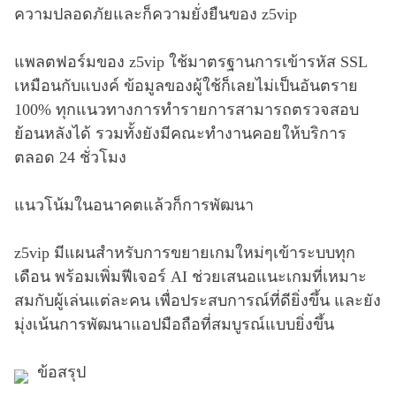
ความปลอดภัยและก็ความยั่งยืนของ z5vip
แพลตฟอร์มของ z5vip ใช้มาตรฐานการเข้ารหัส SSL
เหมือนกับแบงค์ ข้อมูลของผู้ใช้ก็เลยไม่เป็นอันตราย
100% ทุกแนวทางการทำรายการสามารถตรวจสอบ
ย้อนหลังได้ รวมทั้งยังมีคณะทำงานคอยให้บริการ
ตลอด 24 ชั่วโมง
แนวโน้มในอนาคตแล้วก็การพัฒนา
z5vip มีแผนสำหรับการขยายเกมใหม่ๆเข้าระบบทุก
เดือน พร้อมเพิ่มฟีเจอร์ AI ช่วยเสนอแนะเกมที่เหมาะ
สมกับผู้เล่นแต่ละคน เพื่อประสบการณ์ที่ดียิ่งขึ้น และยัง
มุ่งเน้นการพัฒนาแอปมือถือที่สมบูรณ์แบบยิ่งขึ้น
ข้อสรุป