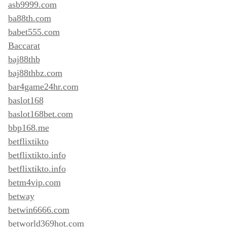
asb9999.com
ba88th.com
babet555.com
Baccarat
baj88thb
baj88thbz.com
bar4game24hr.com
baslot168
baslot168bet.com
bbp168.me
betflixtikto
betflixtikto.info
betflixtikto.info
betm4vip.com
betway
betwin6666.com
betworld369hot.com