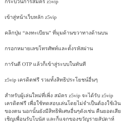
กระบวนการสมัคร z5vip
เข้าสู่หน้าเว็บหลัก z5vip
คลิกปุ่ม “ลงทะเบียน” ที่มุมด้านขวาทางด้านบน
กรอกหมายเลขโทรศัพท์และตั้งรหัสผ่าน
การันตี OTP แล้วก็เข้าสู่ระบบในทันที
z5vip เครดิตฟรี รวมทั้งสิทธิประโยชน์อื่นๆ
สำหรับผู้เล่นใหม่ที่เพิ่ง สมัคร z5vip จะได้รับ z5vip
เครดิตฟรี เพื่อใช้ทดสอบเล่นโดยไม่จำเป็นต้องใช้เงิน
ของตน นอกนั้นยังมีสิทธิพิเศษอื่นๆดังเช่น คืนยอดเสีย
เชิญเพื่อนรับโบนัส และก็แจกของขวัญรายสัปดาห์