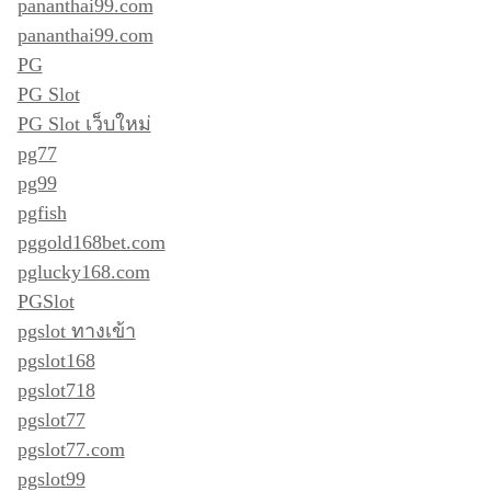
pananthai99.com
pananthai99.com
PG
PG Slot
PG Slot เว็บใหม่
pg77
pg99
pgfish
pggold168bet.com
pglucky168.com
PGSlot
pgslot ทางเข้า
pgslot168
pgslot718
pgslot77
pgslot77.com
pgslot99