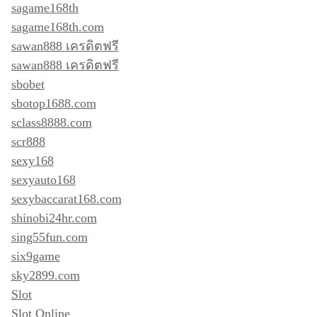
sagame168th
sagame168th.com
sawan888 เครดิตฟรี
sawan888 เครดิตฟรี
sbobet
sbotop1688.com
sclass8888.com
scr888
sexy168
sexyauto168
sexybaccarat168.com
shinobi24hr.com
sing55fun.com
six9game
sky2899.com
Slot
Slot Online