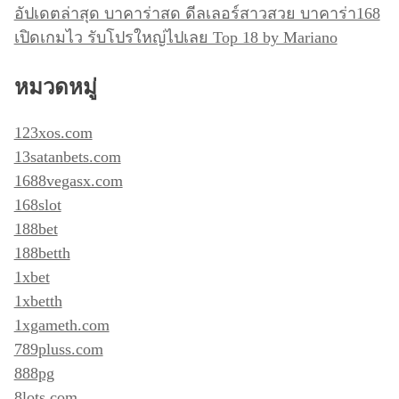
อัปเดตล่าสุด บาคาร่าสด ดีลเลอร์สาวสวย บาคาร่า168
เปิดเกมไว รับโปรใหญ่ไปเลย Top 18 by Mariano
หมวดหมู่
123xos.com
13satanbets.com
1688vegasx.com
168slot
188bet
188betth
1xbet
1xbetth
1xgameth.com
789pluss.com
888pg
8lots.com