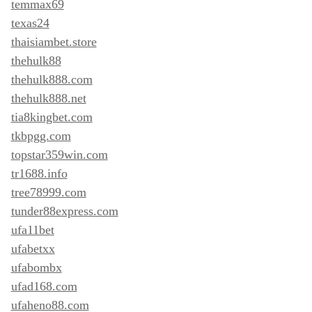
temmax69
texas24
thaisiambet.store
thehulk88
thehulk888.com
thehulk888.net
tia8kingbet.com
tkbpgg.com
topstar359win.com
tr1688.info
tree78999.com
tunder88express.com
ufa11bet
ufabetxx
ufabombx
ufad168.com
ufaheno88.com