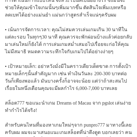
การดำเนินการแบบไหน จังหวะโบนัสเป็นอย่างไร ซึ่งมันจะ
ช่วยให้คุณเข้าใจเกมนั้นๆเพิ่มมากขึ้น ตัดสินใจเพิ่มเบทหรือ
ลดเบทได้อย่างแม่นยำ แม่นกว่าสูตรสำเร็จแน่ๆครับผม
• เน้นการจัดการเวลา: คุณไม่สมควรเล่นเกมเกิน 30 นาทีใน
แต่ละรอบ ในทุกๆ30 นาที คุณควรจะพักผ่อนบ้างแล้วค่อยกลับ
มาเล่นใหม่ก็ยังได้ การเล่นเกมสม่ำเสมอไปเรื่อยจะก่อให้คุณ
ไม่มีสมาธิ หมดความระทึกใจกับเกมไปได้อย่างง่ายๆ
• เป้าหมายเล็ก: อย่าหวังมั่งมีในคราวเดียวเด็ดขาด การตั้งเป้า
หมายเล็กๆนั้นสำคัญมาก เช่น ทำเงินวันละ 200-300 บาทต่อ
วันก็เพียงพอแล้ว มันบางครั้งก็อาจจะน้อย แต่ว่าถ้าสะสมไป
เรื่อยในหนึ่งเดือนคุณจะมีผลกำไร 6,000-7,000 บาทเลย
สล็อต777 ขอแนะนำเกม Dreams of Macau จาก pgslot เล่นง่าย
ทำกำไรได้จริง!
สำหรับคนไหนที่มองหาเกมใหม่ๆจาก punpro777 มาทางนี้เลย
ครับผม ผมจะมาเสนอแนะเกมสล็อตที่น่าดึงดูด บอกเลยว่า คน