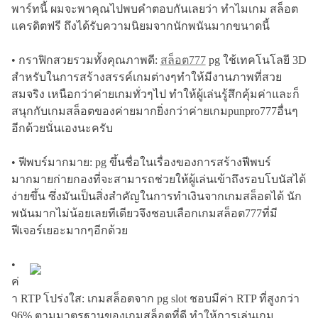
พาร์ทนี้ ผมจะพาคุณไปพบคำตอบกันเลยว่า ทำไมเกม สล็อต
เเครดิตฟรี ถึงได้รับความนิยมจากนักพนันมากขนาดนี้
• กราฟิกสวยรวมทั้งคุณภาพดี:
สล็อต777
pg ใช้เทคโนโลยี 3D
สำหรับในการสร้างสรรค์เกมต่างๆทำให้มีงานภาพที่สวย
สมจริง เหนือกว่าค่ายเกมทั่วๆไป ทำให้ผู้เล่นรู้สึกคุ้มค่าและก็
สนุกกับเกมสล็อตของค่ายมากยิ่งกว่าค่ายเกมpunpro777อื่นๆ
อีกด้วยนั่นเองนะครับ
• ฟีพบร์มากมาย: pg ขึ้นชื่อในเรื่องของการสร้างฟีพบร์
มากมายก่ายกองที่จะสามารถช่วยให้ผู้เล่นเข้าถึงรอบโบนัสได้
ง่ายขึ้น ซึ่งมันเป็นสิ่งสำคัญในการทำเงินจากเกมสล็อตได้ นัก
พนันมากไม่น้อยเลยทีเดียวจึงชอบเลือกเกมสล็อต777ที่มี
ฟีเจอร์เยอะมากๆอีกด้วย
•
ค่
า RTP โปร่งใส: เกมสล็อตจาก pg slot ชอบมีค่า RTP ที่สูงกว่า
96% ตามมาตรฐานของเกมสล็อตที่ดี ทำให้การเล่นเกม