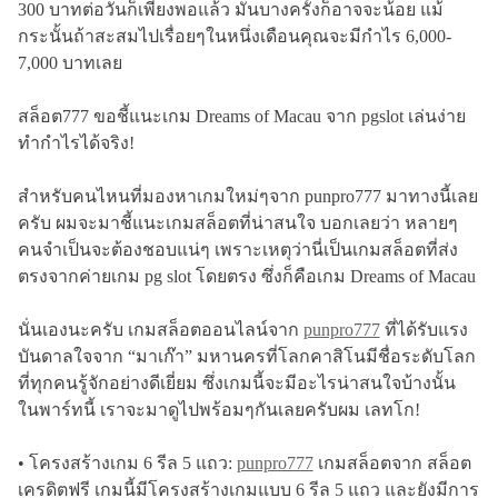
300 บาทต่อวันก็เพียงพอแล้ว มันบางครั้งก็อาจจะน้อย แม้
กระนั้นถ้าสะสมไปเรื่อยๆในหนึ่งเดือนคุณจะมีกำไร 6,000-
7,000 บาทเลย
สล็อต777 ขอชี้แนะเกม Dreams of Macau จาก pgslot เล่นง่าย
ทำกำไรได้จริง!
สำหรับคนไหนที่มองหาเกมใหม่ๆจาก punpro777 มาทางนี้เลย
ครับ ผมจะมาชี้แนะเกมสล็อตที่น่าสนใจ บอกเลยว่า หลายๆ
คนจำเป็นจะต้องชอบแน่ๆ เพราะเหตุว่านี่เป็นเกมสล็อตที่ส่ง
ตรงจากค่ายเกม pg slot โดยตรง ซึ่งก็คือเกม Dreams of Macau
นั่นเองนะครับ เกมสล็อตออนไลน์จาก
punpro777
ที่ได้รับแรง
บันดาลใจจาก “มาเก๊า” มหานครที่โลกคาสิโนมีชื่อระดับโลก
ที่ทุกคนรู้จักอย่างดีเยี่ยม ซึ่งเกมนี้จะมีอะไรน่าสนใจบ้างนั้น
ในพาร์ทนี้ เราจะมาดูไปพร้อมๆกันเลยครับผม เลทโก!
• โครงสร้างเกม 6 รีล 5 แถว:
punpro777
เกมสล็อตจาก สล็อต
เครดิตฟรี เกมนี้มีโครงสร้างเกมแบบ 6 รีล 5 แถว และยังมีการ