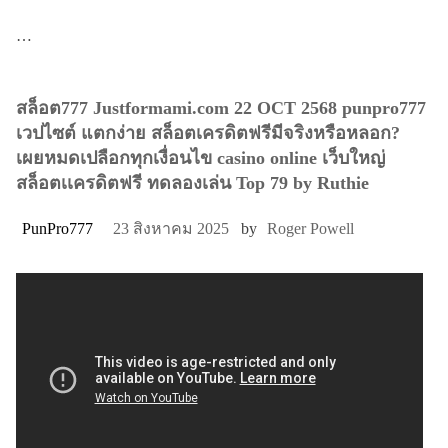
…
สล็อต777 Justformami.com 22 OCT 2568 punpro777
เวปไซต์ แตกง่าย สล็อตเครดิตฟรีมีจริงหรือหลอก?
เผยหมดเปลือกทุกเงื่อนไข casino online เว็บใหญ่
สล็อตเเครดิตฟรี ทดลองเล่น Top 79 by Ruthie
PunPro777
23 สิงหาคม 2025
by
Roger Powell