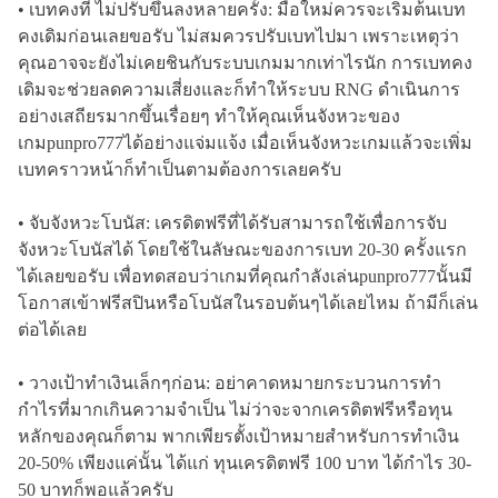
• เบทคงที่ ไม่ปรับขึ้นลงหลายครั้ง: มือใหม่ควรจะเริ่มต้นเบท
คงเดิมก่อนเลยขอรับ ไม่สมควรปรับเบทไปมา เพราะเหตุว่า
คุณอาจจะยังไม่เคยชินกับระบบเกมมากเท่าไรนัก การเบทคง
เดิมจะช่วยลดความเสี่ยงและก็ทำให้ระบบ RNG ดำเนินการ
อย่างเสถียรมากขึ้นเรื่อยๆ ทำให้คุณเห็นจังหวะของ
เกมpunpro777ได้อย่างแจ่มแจ้ง เมื่อเห็นจังหวะเกมแล้วจะเพิ่ม
เบทคราวหน้าก็ทำเป็นตามต้องการเลยครับ
• จับจังหวะโบนัส: เครดิตฟรีที่ได้รับสามารถใช้เพื่อการจับ
จังหวะโบนัสได้ โดยใช้ในลัษณะของการเบท 20-30 ครั้งแรก
ได้เลยขอรับ เพื่อทดสอบว่าเกมที่คุณกำลังเล่นpunpro777นั้นมี
โอกาสเข้าฟรีสปินหรือโบนัสในรอบต้นๆได้เลยไหม ถ้ามีก็เล่น
ต่อได้เลย
• วางเป้าทำเงินเล็กๆก่อน: อย่าคาดหมายกระบวนการทำ
กำไรที่มากเกินความจำเป็น ไม่ว่าจะจากเครดิตฟรีหรือทุน
หลักของคุณก็ตาม พากเพียรตั้งเป้าหมายสำหรับการทำเงิน
20-50% เพียงแค่นั้น ได้แก่ ทุนเครดิตฟรี 100 บาท ได้กำไร 30-
50 บาทก็พอแล้วครับ