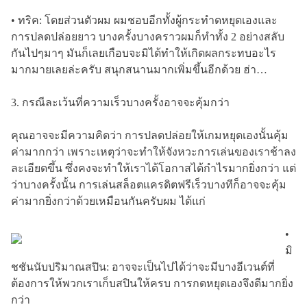
• ทริค: โดยส่วนตัวผม ผมชอบอีกทั้งผู้กระทำดหยุดเองและ
การปลดปล่อยยาว บางครั้งบางคราวผมก็ทำทั้ง 2 อย่างสลับ
กันไปๆมาๆ มันก็เลยเกือบจะมิได้ทำให้เกิดผลกระทบอะไร
มากมายเลยล่ะครับ สนุกสนานมากเพิ่มขึ้นอีกด้วย ฮ่า…
3. กรณีละเว้นที่ความเร็วบางครั้งอาจจะคุ้มกว่า
คุณอาจจะมีความคิดว่า การปลดปล่อยให้เกมหยุดเองนั้นคุ้ม
ค่ามากกว่า เพราะเหตุว่าจะทำให้จังหวะการเล่นของเราช้าลง
ละเอียดขึ้น ซึ่งคงจะทำให้เราได้โอกาสได้กำไรมากยิ่งกว่า แต่
ว่าบางครั้งนั้น การเล่นสล็อตเเครดิตฟรีเร็วบางทีก็อาจจะคุ้ม
ค่ามากยิ่งกว่าด้วยเหมือนกันครับผม ได้แก่
•
มิ
ชชันนับปริมาณสปิน: อาจจะเป็นไปได้ว่าจะมีบางอีเวนต์ที่
ต้องการให้พวกเราเก็บสปินให้ครบ การกดหยุดเองจึงดีมากยิ่ง
กว่า