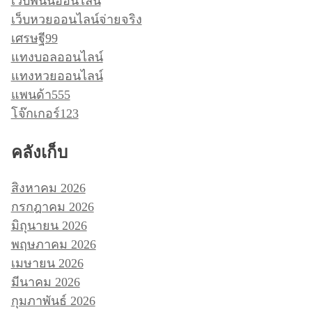
เว็บพนันออนไลน์
เว็บหวยออนไลน์จ่ายจริง
เศรษฐี99
แทงบอลออนไลน์
แทงหวยออนไลน์
แพนด้า555
โจ๊กเกอร์123
คลังเก็บ
สิงหาคม 2026
กรกฎาคม 2026
มิถุนายน 2026
พฤษภาคม 2026
เมษายน 2026
มีนาคม 2026
กุมภาพันธ์ 2026