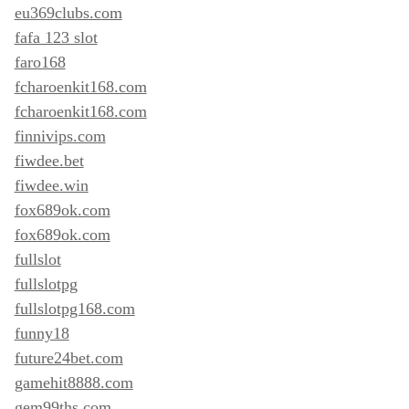
eu369clubs.com
fafa 123 slot
faro168
fcharoenkit168.com
fcharoenkit168.com
finnivips.com
fiwdee.bet
fiwdee.win
fox689ok.com
fox689ok.com
fullslot
fullslotpg
fullslotpg168.com
funny18
future24bet.com
gamehit8888.com
gem99ths.com