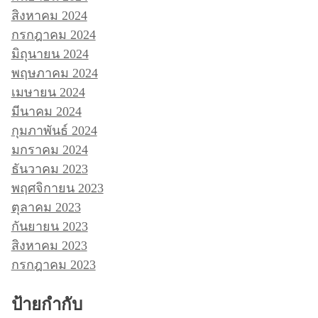
สิงหาคม 2024
กรกฎาคม 2024
มิถุนายน 2024
พฤษภาคม 2024
เมษายน 2024
มีนาคม 2024
กุมภาพันธ์ 2024
มกราคม 2024
ธันวาคม 2023
พฤศจิกายน 2023
ตุลาคม 2023
กันยายน 2023
สิงหาคม 2023
กรกฎาคม 2023
ป้ายกำกับ