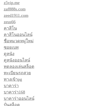
z5vip.me
zaf888s.com
zeed1911.com
zeus66
คาสิโน
คาสิโนออนไลน์
ชื่อหมวดหมู่ใหม่
ซอยเบท
ดูหนัง
ดูหนังออนไลน์
ทดลองเล่นสล็อต
ทะเบียนรถสวย
ทางเข้าpg
บาคาร่า
บาคาร่า168
บาคาร่าออนไลน์
ปั่นสล็อต