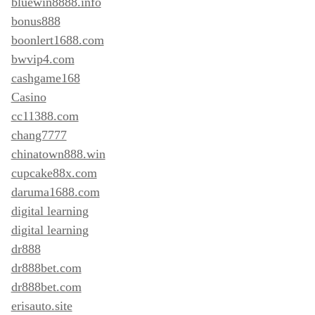
bluewin8888.info
bonus888
boonlert1688.com
bwvip4.com
cashgame168
Casino
cc11388.com
chang7777
chinatown888.win
cupcake88x.com
daruma1688.com
digital learning
digital learning
dr888
dr888bet.com
dr888bet.com
erisauto.site