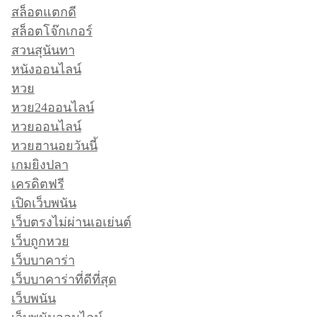
สล็อตแตกดี
สล็อตโจ๊กเกอร์
สวนสุนันทา
หนังออนไลน์
หวย
หวย24ออนไลน์
หวยออนไลน์
หวยฮานอยวันนี้
เกมยิงปลา
เครดิตฟรี
เปิดเว็บพนัน
เว็บตรงไม่ผ่านเอเย่นต์
เว็บถูกหวย
เว็บบาคาร่า
เว็บบาคาร่าที่ดีที่สุด
เว็บพนัน