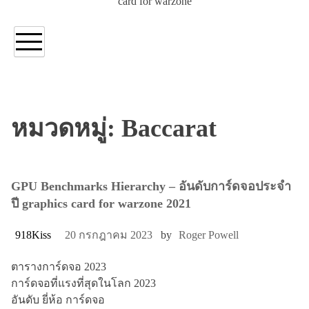
card for warzone
หมวดหมู่:
Baccarat
GPU Benchmarks Hierarchy – อันดับการ์ดจอประจำ
ปี graphics card for warzone 2021
918Kiss
20 กรกฎาคม 2023
by
Roger Powell
ตารางการ์ดจอ 2023
การ์ดจอที่แรงที่สุดในโลก 2023
อันดับ ยี่ห้อ การ์ดจอ