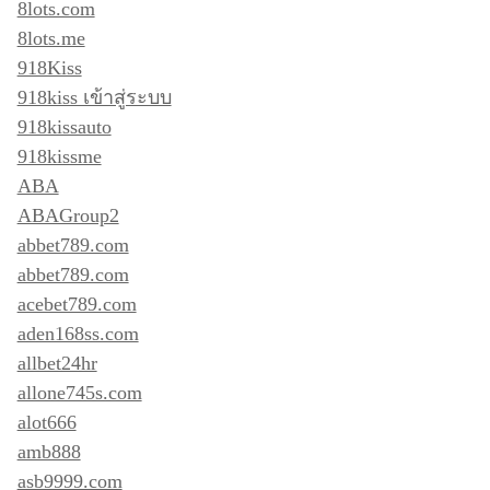
8lots.com
8lots.me
918Kiss
918kiss เข้าสู่ระบบ
918kissauto
918kissme
ABA
ABAGroup2
abbet789.com
abbet789.com
acebet789.com
aden168ss.com
allbet24hr
allone745s.com
alot666
amb888
asb9999.com