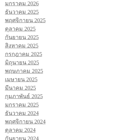
มกราคม 2026
ธันวาคม 2025
พฤศจิกายน 2025
ตุลาคม 2025
กันยายน 2025
สิงหาคม 2025
กรกฎาคม 2025
มิถุนายน 2025
พฤษภาคม 2025
เมษายน 2025
มีนาคม 2025
กุมภาพันธ์ 2025
มกราคม 2025
ธันวาคม 2024
พฤศจิกายน 2024
ตุลาคม 2024
กันยายน 2024