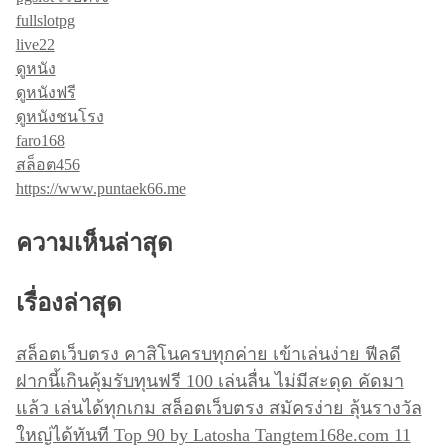
fullslotpg
live22
ดูหนัง
ดูหนังฟรี
ดูหนังชนโรง
faro168
สล็อต456
https://www.puntaek66.me
ความเห็นล่าสุด
เรื่องล่าสุด
สล็อตเว็บตรง คาสิโนครบทุกค่าย เข้าเล่นง่าย ฟีลดี
ฝากนี้เกินคุ้มรับทุนฟรี 100 เล่นลื่น ไม่มีสะดุด คัดมา
แล้ว เล่นได้ทุกเกม สล็อตเว็บตรง สมัครง่าย ลุ้นรางวัล
ใหญ่ได้ทันที Top 90 by Latosha Tangtem168e.com 11