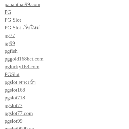
pananthai99.com
PG
PG Slot
PG Slot เว็บใหม่
pg77
pg99
pgfish
pggold168bet.com
pglucky168.com
PGSlot
pgslot ทางเข้า
pgslot168
pgslot718
pgslot77
pgslot77.com
pgslot99
pgslot9999.co