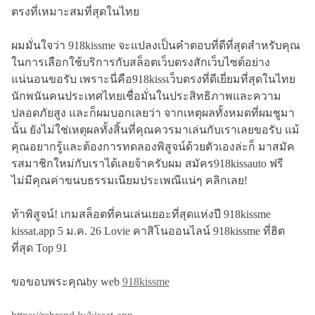
ตรงที่เหมาะสมที่สุดในไทย
ผมมั่นใจว่า 918kissme จะแปลงเป็นคำตอบที่ดีที่สุดสำหรับคุณ
ในการเลือกใช้บริการกับสล็อตเว็บตรงสักเว็บไซต์อย่าง
แน่นอนขอรับ เพราะนี่คือ918kissเว็บตรงที่ดีเยี่ยมที่สุดในไทย
นักพนันคนประเทศไทยเชื่อมั่นในประสิทธิภาพและความ
ปลอดภัยสูง และก็ผมบอกเลยว่า จากเหตุผลทั้งหมดที่ผมชูมา
นั้น ยังไม่ใช่เหตุผลทั้งสิ้นที่คุณควรมาเล่นกับเราเลยขอรับ แม้
คุณอยากรู้และต้องการทดลองพิสูจน์ด้วยตัวเองล่ะก็ มาสมัค
รสมาชิกใหม่กับเราได้เลยจ้าครับผม สมัคร918kissauto ฟรี
ไม่มีคุณค่าขนบธรรมเนียมประเพณีแน่ๆ คลิกเลย!
ท้าพิสูจน์! เกมสล็อตที่คนเล่นเยอะที่สุดแห่งปี 918kissme
kissat.app 5 ม.ค. 26 Lovie คาสิโนออนไลน์ 918kissme ที่ฮิต
ที่สุด Top 91
ขอขอบพระคุณby web
918kissme