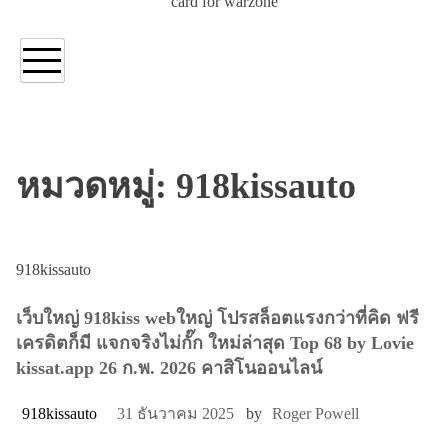
card for warzone
หมวดหมู่:
918kissauto
918kissauto
เว็บใหญ่ 918kiss webใหญ่ โปรสล็อตแรงกว่าที่คิด ฟรี
เครดิตก็มี แจกจริงไม่กั๊ก ใหม่ล่าสุด Top 68 by Lovie
kissat.app 26 ก.พ. 2026 คาสิโนออนไลน์
918kissauto
31 ธันวาคม 2025
by
Roger Powell