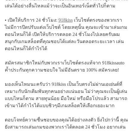
เล่นได้อย่างลื่นไหลแม้ว่าจะเป็นอินเทอร์เน็ตทั่วไปก็ตาม
• เปิดให้บริการ 24 ชั่วโมง:
918kiss
เว็บไซต์ตรงของพวกเรา
ไม่มีการปิดปรับแต่งเว็บไซต์ โดยเหตุนั้น คุณจะเข้ามาเล่นเกม
ตอนไหนก็ได้ เปิดให้บริการตลอด 24 ชั่วโมงไปเลยครับผม
สนุกกับเกมสล็อตที่คุณชอบได้แต่ละวันตลอดระยะเวลา เล่น
ตอนไหนก็ได้กำไรได้
สมัครสมาชิกใหม่กับพวกเราเว็บไซต์ตรงแท้จาก 918kissauto
ค้ำประกันทุกความชอบใจ ไม่มีอันตราย 100% สมัครเลย!
มองเห็นไหมนะครับว่า 918kiss เป็นเว็บตรงไม่ผ่านเอเย่นต์ที่
เหมาะกับนักเดิมพันทุกคนอย่างแน่นอน ไม่ว่าคุณจะเป็นผู้เล่น
แบบไหนก็ตาม สายทุนน้อย มือใหม่ หรือมือโปรแล้ว สามารถ
เข้ามาได้กำไรได้แบบชิวๆมีเกมสล็อตให้เลือกเยอะมาก
ตอบโจทย์ความชื่นชอบของคุณได้อย่างลงตัว ยิ่งไปกว่านี้ คุณ
ยังสามารถเล่นเกมของพวกเราได้ตลอด 24 ชั่วโมง อยากเล่น