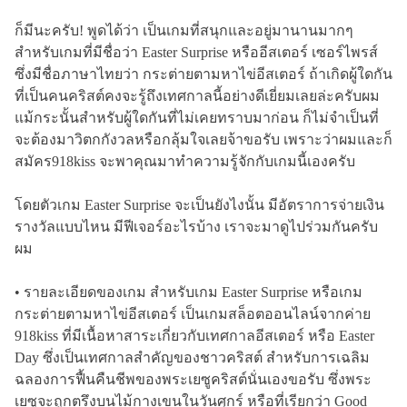
ก็มีนะครับ! พูดได้ว่า เป็นเกมที่สนุกและอยู่มานานมากๆ
สำหรับเกมที่มีชื่อว่า Easter Surprise หรืออีสเตอร์ เซอร์ไพรส์
ซึ่งมีชื่อภาษาไทยว่า กระต่ายตามหาไข่อีสเตอร์ ถ้าเกิดผู้ใดกัน
ที่เป็นคนคริสต์คงจะรู้ถึงเทศกาลนี้อย่างดีเยี่ยมเลยล่ะครับผม
แม้กระนั้นสำหรับผู้ใดกันที่ไม่เคยทราบมาก่อน ก็ไม่จำเป็นที่
จะต้องมาวิตกกังวลหรือกลุ้มใจเลยจ้าขอรับ เพราะว่าผมและก็
สมัคร918kiss จะพาคุณมาทำความรู้จักกับเกมนี้เองครับ
โดยตัวเกม Easter Surprise จะเป็นยังไงนั้น มีอัตราการจ่ายเงิน
รางวัลแบบไหน มีฟีเจอร์อะไรบ้าง เราจะมาดูไปร่วมกันครับ
ผม
• รายละเอียดของเกม สำหรับเกม Easter Surprise หรือเกม
กระต่ายตามหาไข่อีสเตอร์ เป็นเกมสล็อตออนไลน์จากค่าย
918kiss ที่มีเนื้อหาสาระเกี่ยวกับเทศกาลอีสเตอร์ หรือ Easter
Day ซึ่งเป็นเทศกาลสำคัญของชาวคริสต์ สำหรับการเฉลิม
ฉลองการฟื้นคืนชีพของพระเยซูคริสต์นั่นเองขอรับ ซึ่งพระ
เยซูจะถูกตรึงบนไม้กางเขนในวันศุกร์ หรือที่เรียกว่า Good