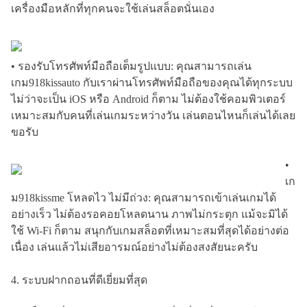
เครื่องมือหลักที่ทุกคนจะใช้เล่นสล็อตนั่นเอง
• รองรับโทรศัพท์มือถือเต็มรูปแบบ: คุณสามารถเล่น
เกม918kissauto กับเราผ่านโทรศัพท์มือถือของคุณได้ทุกระบบ
ไม่ว่าจะเป็น iOS หรือ Android ก็ตาม ไม่ต้องใช้คอมพิวเตอร์
เหมาะสมกับคนที่เล่นเกมระหว่างวัน เล่นตอนไหนก็เล่นได้เลย
ขอรับ
•
เก
ม918kissme โหลดไว ไม่มีถ่วง: คุณสามารถเข้าเล่นเกมได้
อย่างเร็ว ไม่ต้องรอคอยโหลดนาน ภาพไม่กระตุก แม้จะมิได้
ใช้ Wi-Fi ก็ตาม สนุกกับเกมสล็อตที่เหมาะสมที่สุดได้อย่างต่อ
เนื่อง เล่นแล้วไม่เสียอารมณ์อย่างไม่ต้องสงสัยนะครับ
4. ระบบฝากถอนที่ดีเยี่ยมที่สุด