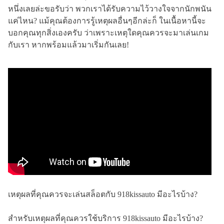
หนึ่งเลยล่ะขอรับว่า พวกเราได้รับความไว้วางใจจากนักพนัน
แค่ไหน? แม้คุณต้องการรู้เหตุผลอื่นๆอีกล่ะก็ ในเนื้อหานี้จะ
บอกคุณทุกสิ่งเองครับ ว่าเพราะเหตุใดคุณควรจะมาเล่นเกม
กับเรา หากพร้อมแล้วมาเริ่มกันเลย!
เหตุผลที่คุณควรจะเล่นสล็อตกับ 918kissauto มีอะไรบ้าง?
สำหรับเหตุผลที่คุณควรใช้บริการ 918kissauto มีอะไรบ้าง?