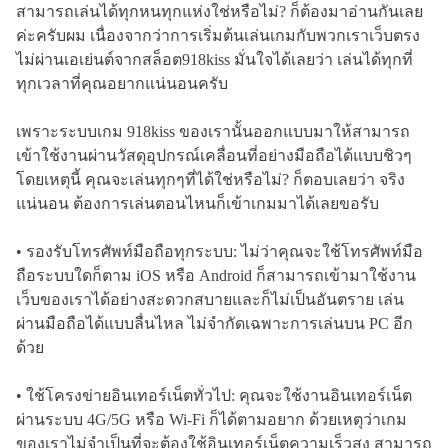
สามารถเล่นได้ทุกหนทุกแห่งใช่หรือไม่? ก็ต้องมาอ่านกันเลย
ค่ะครับผม เนื่องจากว่าการเริ่มต้นเล่นเกมกับพวกเราเว็บตรง
ไม่ผ่านเอเย่นต์จากสล็อต918kiss มั่นใจได้เลยว่า เล่นได้ทุกที่
ทุกเวลาที่คุณอยากแน่นอนครับ
เพราะระบบเกม 918kiss ของเรานั้นออกแบบมาให้สามารถ
เข้าใช้งานผ่านวัสดุอุปกรณ์เคลื่อนที่อย่างมือถือได้แบบชิวๆ
โดยเหตุนี้ คุณจะเล่นทุกๆที่ได้ใช่หรือไม่? ก็ตอบเลยว่า จริง
แน่นอน ต้องการเล่นตอนไหนก็เข้าเกมมาได้เลยขอรับ
• รองรับโทรศัพท์มือถือทุกระบบ: ไม่ว่าคุณจะใช้โทรศัพท์มือ
ถือระบบใดก็ตาม iOS หรือ Android ก็สามารถเข้ามาใช้งาน
เว็บของเราได้อย่างสะดวกสบายและก็ไม่เป็นอันตราย เล่น
ผ่านมือถือได้แบบลื่นไหล ไม่จำกัดเฉพาะการเล่นบน PC อีก
ด้วย
• ใช้โครงข่ายอินเทอร์เน็ตทั่วไป: คุณจะใช้งานอินเทอร์เน็ต
ผ่านระบบ 4G/5G หรือ Wi-Fi ก็ได้ตามอยาก ด้วยเหตุว่าเกม
ของเราไม่จำเป็นที่จะต้องใช้อินเทอร์เน็ตความเร็วสูง สามารถ