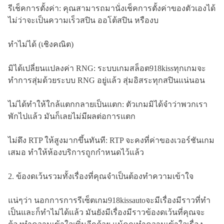
รีเช็คการตั้งค่า: คุณสามารถมานั่งเช็คการตั้งค่าของตัวเองได้
ไม่ว่าจะเป็นความเร็วสปิน ออโต้สปิน หรืองบ
ทำไม่ได้ (เชิงคณิต)
มิได้เปลี่ยนแปลงค่า RNG: ระบบเกมสล็อต918kissทุกเกมจะ
ทำการสุ่มด้วยระบบ RNG อยู่แล้ว สุ่มอิสระทุกสปินแน่นอน
ไม่ได้ทำให้ใกล้แตกกลายเป็นแตก: ตัวเกมมิได้จำว่าพวกเรา
พักไปแล้ว มันก็เลยไม่มีผลต่อการแตก
ไม่ดึง RTP ให้สูงมากขึ้นทันที: RTP จะคงที่ค่าของเวอร์ชันเกม
เสมอ ทำให้ห้องบริการถูกกำหนดไว้แล้ว
2. ข้องดเว้นรวมทั้งเรื่องที่คุณจำเป็นต้องทำความเข้าใจ
แน่ๆว่า นอกการการรีเซ็ตเกม918kissautoจะมีเรื่องมีราวที่ทำ
เป็นและก็ทำไม่ได้แล้ว มันยังมีเรื่องมีราวข้องดเว้นที่คุณจะ