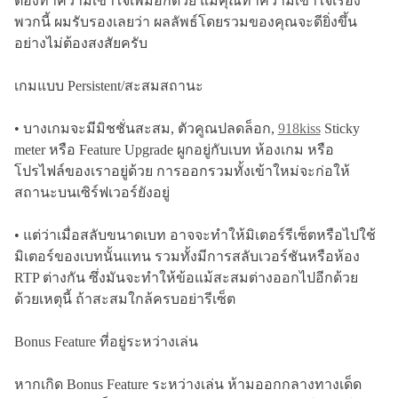
ต้องทำความเข้าใจเพิ่มอีกด้วย แม้คุณทำความเข้าใจเรื่อง
พวกนี้ ผมรับรองเลยว่า ผลลัพธ์โดยรวมของคุณจะดียิ่งขึ้น
อย่างไม่ต้องสงสัยครับ
เกมแบบ Persistent/สะสมสถานะ
• บางเกมจะมีมิชชั่นสะสม, ตัวคูณปลดล็อก,
918kiss
Sticky
meter หรือ Feature Upgrade ผูกอยู่กับเบท ห้องเกม หรือ
โปรไฟล์ของเราอยู่ด้วย การออกรวมทั้งเข้าใหม่จะก่อให้
สถานะบนเซิร์ฟเวอร์ยังอยู่
• แต่ว่าเมื่อสลับขนาดเบท อาจจะทำให้มิเตอร์รีเซ็ตหรือไปใช้
มิเตอร์ของเบทนั้นแทน รวมทั้งมีการสลับเวอร์ชันหรือห้อง
RTP ต่างกัน ซึ่งมันจะทำให้ข้อแม้สะสมต่างออกไปอีกด้วย
ด้วยเหตุนี้ ถ้าสะสมใกล้ครบอย่ารีเซ็ต
Bonus Feature ที่อยู่ระหว่างเล่น
หากเกิด Bonus Feature ระหว่างเล่น ห้ามออกกลางทางเด็ด