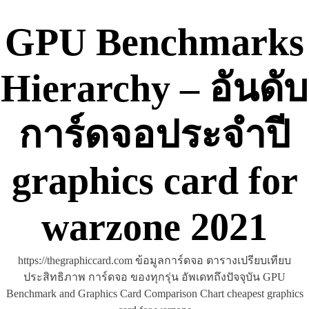
Skip
to
GPU Benchmarks
content
Hierarchy – อันดับ
การ์ดจอประจำปี
graphics card for
warzone 2021
https://thegraphiccard.com ข้อมูลการ์ดจอ ตารางเปรียบเทียบ
ประสิทธิภาพ การ์ดจอ ของทุกรุ่น อัพเดทถึงปัจจุบัน GPU
Benchmark and Graphics Card Comparison Chart cheapest graphics