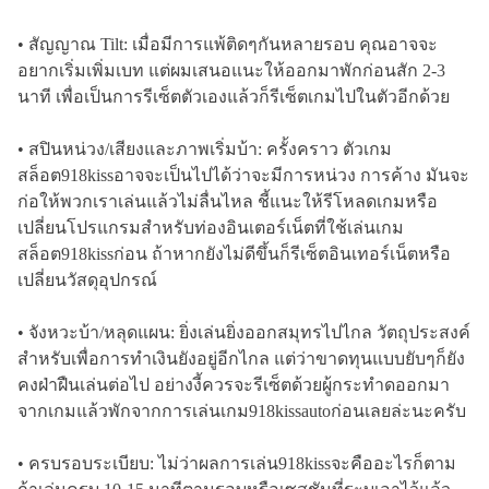
• สัญญาณ Tilt: เมื่อมีการแพ้ติดๆกันหลายรอบ คุณอาจจะ
อยากเริ่มเพิ่มเบท แต่ผมเสนอแนะให้ออกมาพักก่อนสัก 2-3
นาที เพื่อเป็นการรีเซ็ตตัวเองแล้วก็รีเซ็ตเกมไปในตัวอีกด้วย
• สปินหน่วง/เสียงและภาพเริ่มบ้า: ครั้งคราว ตัวเกม
สล็อต918kissอาจจะเป็นไปได้ว่าจะมีการหน่วง การค้าง มันจะ
ก่อให้พวกเราเล่นแล้วไม่ลื่นไหล ชี้แนะให้รีโหลดเกมหรือ
เปลี่ยนโปรแกรมสำหรับท่องอินเตอร์เน็ตที่ใช้เล่นเกม
สล็อต918kissก่อน ถ้าหากยังไม่ดีขึ้นก็รีเซ็ตอินเทอร์เน็ตหรือ
เปลี่ยนวัสดุอุปกรณ์
• จังหวะบ้า/หลุดแผน: ยิ่งเล่นยิ่งออกสมุทรไปไกล วัตถุประสงค์
สำหรับเพื่อการทำเงินยังอยู่อีกไกล แต่ว่าขาดทุนแบบยับๆก็ยัง
คงฝ่าฝืนเล่นต่อไป อย่างงี้ควรจะรีเซ็ตด้วยผู้กระทำดออกมา
จากเกมแล้วพักจากการเล่นเกม918kissautoก่อนเลยล่ะนะครับ
• ครบรอบระเบียบ: ไม่ว่าผลการเล่น918kissจะคืออะไรก็ตาม