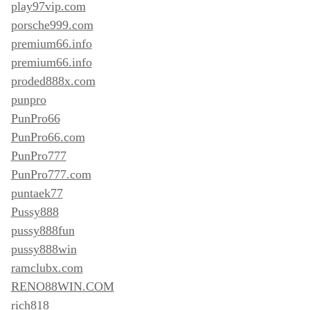
play97vip.com
porsche999.com
premium66.info
premium66.info
proded888x.com
punpro
PunPro66
PunPro66.com
PunPro777
PunPro777.com
puntaek77
Pussy888
pussy888fun
pussy888win
ramclubx.com
RENO88WIN.COM
rich818