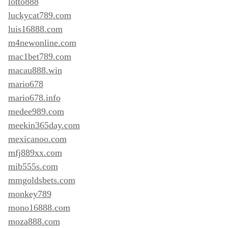
lotto888
luckycat789.com
luis16888.com
m4newonline.com
mac1bet789.com
macau888.win
mario678
mario678.info
medee989.com
meekin365day.com
mexicanoo.com
mfj889xx.com
mib555s.com
mmgoldsbets.com
monkey789
mono16888.com
moza888.com