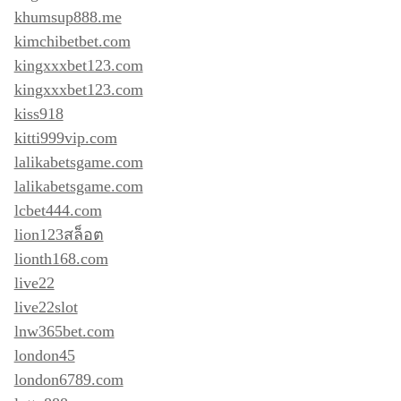
khumsup888.me
kimchibetbet.com
kingxxxbet123.com
kingxxxbet123.com
kiss918
kitti999vip.com
lalikabetsgame.com
lalikabetsgame.com
lcbet444.com
lion123สล็อต
lionth168.com
live22
live22slot
lnw365bet.com
london45
london6789.com