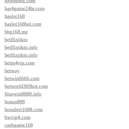
baj88thbz.com
bar4game24hr.com
baslot168
baslot168bet.com
bbp168.me
betflixtikto
betflixtikto.info
betflixtikto.info
betm4vip.com
betway
betwin6666.com
betworld369hot.com
bluewin8888.info
bonus888
boonlert1688.com
bwvip4.com
cashgame168