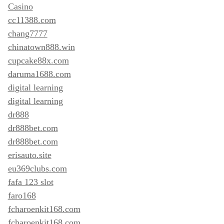
Casino
cc11388.com
chang7777
chinatown888.win
cupcake88x.com
daruma1688.com
digital learning
digital learning
dr888
dr888bet.com
dr888bet.com
erisauto.site
eu369clubs.com
fafa 123 slot
faro168
fcharoenkit168.com
fcharoenkit168.com