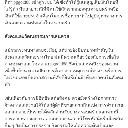
ติด”
pggold88 เข้าสู่ระบบ
ได้ ซึ่งทำให้ผู้เล่นสูญเสียเงินโดยที่
ไม่รู้ตัว มีหลายกรณีที่มีคนใช้เงินจากกองทุนครอบครัวหรือ
เงินที่ใช้จ่ายประจำเดือนในการซื้อหวย นำไปสู่ปัญหาทางการ
เงินและความขัดแย้งในครอบครัว
สังคมและวัฒนธรรมการเล่นหวย
แม้ผลกระทบทางลบจะมีอยู่ แต่หวยยังมีบทบาทสำคัญใน
สังคมและวัฒนธรรมไทย มันมีความเกี่ยวข้องกับการเชื่อใน
ดวงชะตาและโชคลาภ
pggold88
ซึ่งเป็นส่วนหนึ่งของความ
เชื่อพื้นบ้าน ความฝัน การตีเลขจากเหตุการณ์ต่าง ๆ หรือการ
ไหว้ขอเลขเด็ดจากสถานที่ศักดิ์สิทธิ์เป็นสิ่งที่หลายคนในสังคม
ทำ
เช่นเดียวกับการมีอิทธิพลต่อสังคม หวยยังสร้างโอกาสการ
จ้างงานและรายได้ให้แก่ผู้ค้าที่ขายสลากกินแบ่ง การจำหน่าย
สลากกลายเป็นรายได้หลักสำหรับบางครอบครัว นอกจากนี้
การถ่ายทอดผลการออกสลากผ่านสถานีโทรทัศน์หรือสื่อชนิด
อื่น ๆ ยังเป็นการกระจายกิจกรรมให้เกิดความตื่นเต้นและ