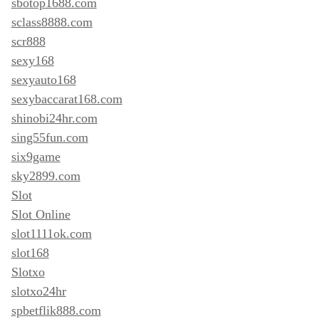
sbotop1688.com
sclass8888.com
scr888
sexy168
sexyauto168
sexybaccarat168.com
shinobi24hr.com
sing55fun.com
six9game
sky2899.com
Slot
Slot Online
slot1111ok.com
slot168
Slotxo
slotxo24hr
spbetflik888.com