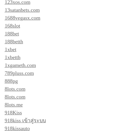
123xos.com
13satanbets.com
1688vegasx.com
168slot
188bet
188betth
1xbet
1xbetth
1xgameth.com
789pluss.com
888pg
8lots.com
8lots.com
8lots.me
918Kiss
918kiss เข้าสู่ระบบ
918kissauto