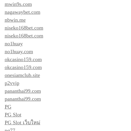
mwin9s.com
nagawaybet.com
nbwin.me
niseko168bet.com
niseko168bet.com
no1huay
no1huay.com
okcasino159.com
okcasino159.com
onesiamclub.site
p2vvip
pananthai99.com
pananthai99.com
PG
PG Slot
PG Slot เว็บใหม่
pg77