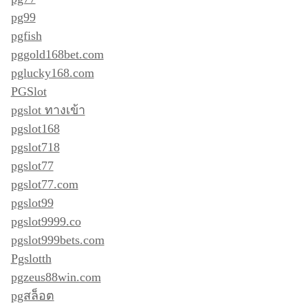
pg99
pgfish
pggold168bet.com
pglucky168.com
PGSlot
pgslot ทางเข้า
pgslot168
pgslot718
pgslot77
pgslot77.com
pgslot99
pgslot9999.co
pgslot999bets.com
Pgslotth
pgzeus88win.com
pgสล็อต