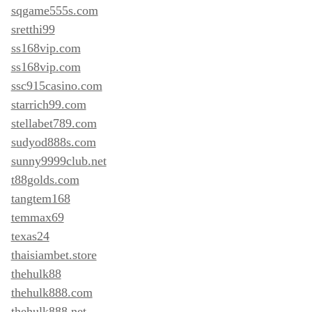
sqgame555s.com
sretthi99
ss168vip.com
ss168vip.com
ssc915casino.com
starrich99.com
stellabet789.com
sudyod888s.com
sunny9999club.net
t88golds.com
tangtem168
temmax69
texas24
thaisiambet.store
thehulk88
thehulk888.com
thehulk888.net