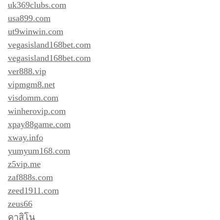
uk369clubs.com
usa899.com
ut9winwin.com
vegasisland168bet.com
vegasisland168bet.com
ver888.vip
vipmgm8.net
visdomm.com
winherovip.com
xpay88game.com
xway.info
yumyum168.com
z5vip.me
zaf888s.com
zeed1911.com
zeus66
คาสิโน