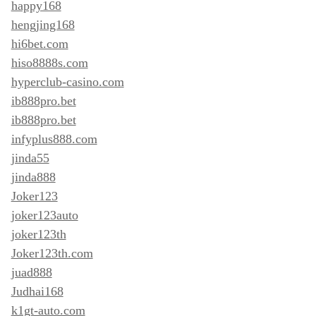
happy168
hengjing168
hi6bet.com
hiso8888s.com
hyperclub-casino.com
ib888pro.bet
ib888pro.bet
infyplus888.com
jinda55
jinda888
Joker123
joker123auto
joker123th
Joker123th.com
juad888
Judhai168
k1gt-auto.com