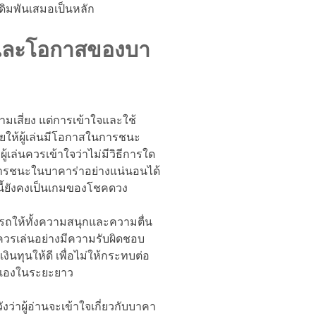
เดิมพันเสมอเป็นหลัก
งและโอกาสของบา
ามเสี่ยง แต่การเข้าใจและใช้
วยให้ผู้เล่นมีโอกาสในการชนะ
ู้เล่นควรเข้าใจว่าไม่มีวิธีการใด
การชนะในบาคาร่าอย่างแน่นอนได้
นี้ยังคงเป็นเกมของโชคดวง
รถให้ทั้งความสนุกและความตื่น
่าควรเล่นอย่างมีความรับผิดชอบ
งินทุนให้ดี เพื่อไม่ให้กระทบต่อ
เองในระยะยาว
วังว่าผู้อ่านจะเข้าใจเกี่ยวกับบาคา