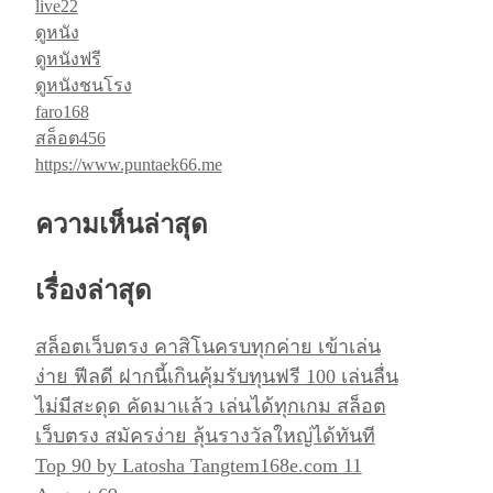
live22
ดูหนัง
ดูหนังฟรี
ดูหนังชนโรง
faro168
สล็อต456
https://www.puntaek66.me
ความเห็นล่าสุด
เรื่องล่าสุด
สล็อตเว็บตรง คาสิโนครบทุกค่าย เข้าเล่น
ง่าย ฟีลดี ฝากนี้เกินคุ้มรับทุนฟรี 100 เล่นลื่น
ไม่มีสะดุด คัดมาแล้ว เล่นได้ทุกเกม สล็อต
เว็บตรง สมัครง่าย ลุ้นรางวัลใหญ่ได้ทันที
Top 90 by Latosha Tangtem168e.com 11