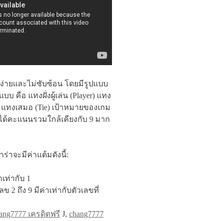
ี่ง่ายและไม่ซับซ้อน โดยมีรูปแบบ
บ คือ แทงฝั่งผู้เล่น (Player) แทง
และแทงเสมอ (Tie) เป้าหมายของเกม
ะได้คะแนนรวมใกล้เคียงกับ 9 มาก
่าจะมีค่าแต้มดังนี้:
าเท่ากับ 1
เลข 2 ถึง 9 มีค่าเท่ากับตัวเลขที่
ang7777 เครดิตฟรี
J,
chang7777