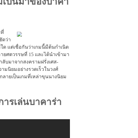
ามเป็นมาของบาคา
ี่
ัดว่า
ด แต่เชื่อกันว่าเกมนี้มีต้นกำเนิด
ายศตวรรษที่ 15 และได้นำเข้ามา
่กลับมาจากสงครามฝรั่งเศส-
ความนิยมอย่างรวดเร็วในวงศ์
กลายเป็นเกมที่เหล่าขุนนางนิยม
การเล่นบาคาร่า