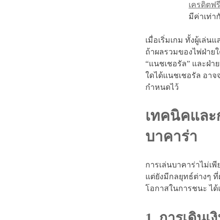
เครดิตฟร
มีค่าเท่าก
เมื่อเริ่มเกม ทั้งผู้เล
ถ้าผลรวมของไพ่ฝ่ายใดม
“แนชเชอรัล” และฝ่ายน
ใดได้แนชเชอรัล อาจจะ
กำหนดไว้
เทคนิคและก
บาคาร่า
การเล่นบาคาร่าไม่เพี
แต่ยังมีกลยุทธ์ต่างๆ ที
โอกาสในการชนะ ได้แ
1. การเดินเง