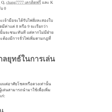
ี
Q,
chang7777 เครดิตฟรี
และ K
ับ 0
่นและเจ้ามือจะได้รับไพ่ฝั่งละสองใบ
ีค่าแค่ 8 หรือ 9 จะเรียกว่า
ั้นจะชนะทันที แต่หากไม่มีฝ่าย
ต้องมีการจั่วไพ่เพิ่มตามกฎที่
ลยุทธ์ในการเล่น
ยงแต่อาศัยโชคหรือดวงเท่านั้น
่ผู้เล่นสามารถนำมาใช้เพื่อเพิ่ม
ก่:
ิน