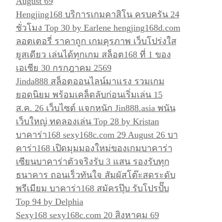
August 69
Hengjing168 บริการเกมคาสิโน ครบครัน 24
ชั่วโมง Top 30 by Earlene hengjing168d.com
ลอตเตอรี่ ราคาถูก เกมคุรภาพ เว็บโปร่งใส
ยูสเดียว เล่นได้ทุกเกม สล็อต168 ที่ 1 ของ
เอเชีย 30 กรกฎาคม 2569
Jinda888 สล็อตออนไลน์มาแรง รวมเกม
ยอดนิยม พร้อมเคล็ดลับก่อนเริ่มเล่น 15
ส.ค. 26 เว็บไซต์ แจกหนัก Jin888.asia พนัน
เว็บใหญ่ ทดลองเล่น Top 28 by Kristan
บาคาร่า168 sexy168c.com 29 August 26 บา
คาร่า168 เปิดมุมมองใหม่ของเกมบาคาร่า
เซียนบาคาร่าตัวจริงรับ 3 แสน รองรับทุก
ธนาคาร ถอนเร็วทันใจ สัมผัสโต๊ะสดระดับ
พรีเมียม บาคาร่า168 สมัครปุ๊บ รับโปรปั๊บ
Top 94 by Delphia
Sexy168 sexy168c.com 20 สิงหาคม 69