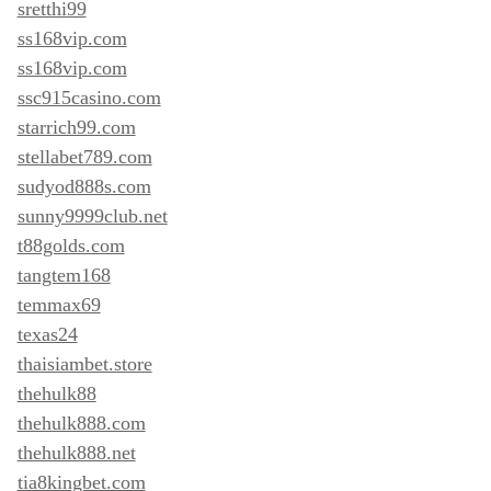
sretthi99
ss168vip.com
ss168vip.com
ssc915casino.com
starrich99.com
stellabet789.com
sudyod888s.com
sunny9999club.net
t88golds.com
tangtem168
temmax69
texas24
thaisiambet.store
thehulk88
thehulk888.com
thehulk888.net
tia8kingbet.com