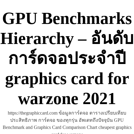
Skip
to
GPU Benchmarks
content
Hierarchy – อันดับ
การ์ดจอประจำปี
graphics card for
warzone 2021
https://thegraphiccard.com ข้อมูลการ์ดจอ ตารางเปรียบเทียบ
ประสิทธิภาพ การ์ดจอ ของทุกรุ่น อัพเดทถึงปัจจุบัน GPU
Benchmark and Graphics Card Comparison Chart cheapest graphics