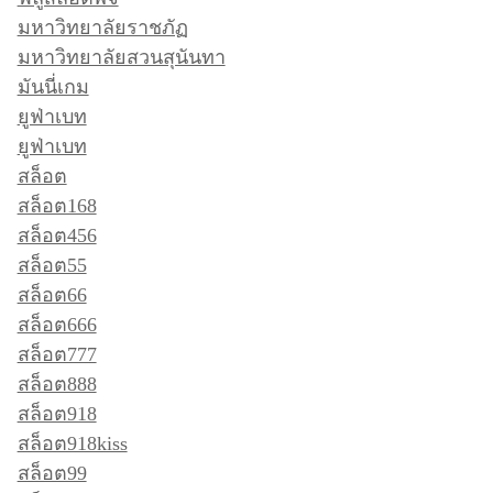
มหาวิทยาลัยราชภัฏ
มหาวิทยาลัยสวนสุนันทา
มันนี่เกม
ยูฟ่าเบท
ยูฟ่าเบท
สล็อต
สล็อต168
สล็อต456
สล็อต55
สล็อต66
สล็อต666
สล็อต777
สล็อต888
สล็อต918
สล็อต918kiss
สล็อต99