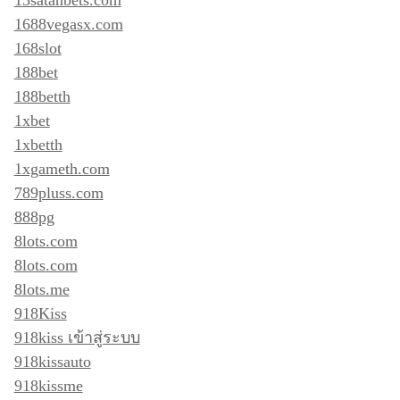
13satanbets.com
1688vegasx.com
168slot
188bet
188betth
1xbet
1xbetth
1xgameth.com
789pluss.com
888pg
8lots.com
8lots.com
8lots.me
918Kiss
918kiss เข้าสู่ระบบ
918kissauto
918kissme