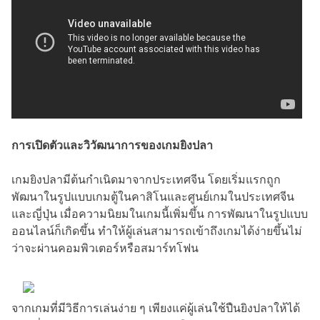
การเปิดตัวและวิวัฒนาการของเกมยิงปลา
เกมยิงปลามีต้นกำเนิดมาจากประเทศจีน โดยเริ่มแรกถูก
พัฒนาในรูปแบบเกมตู้ในคาสิโนและศูนย์เกมในประเทศจีน
และญี่ปุ่น เมื่อความนิยมในเกมนี้เพิ่มขึ้น การพัฒนาในรูปแบบ
ออนไลน์ก็เกิดขึ้น ทำให้ผู้เล่นสามารถเข้าถึงเกมได้ง่ายขึ้นไม่
ว่าจะผ่านคอมพิวเตอร์หรือสมาร์ทโฟน
จากเกมที่มีวิธีการเล่นง่าย ๆ เพียงแค่ผู้เล่นใช้ปืนยิงปลาให้ได้