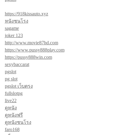
https://918kissauto.xyz
หนังชนโรง
sagame
joker 123
http://www.movie87hd.com
https://www.pussy888play.com
https://pussy888win.com
sexybaccarat
pgslot
pg slot
pgslot เว็บตรง
fullslotpg
live22
ดูหนัง
ดูหนังฟรี
ดูหนังชนโรง
faro168