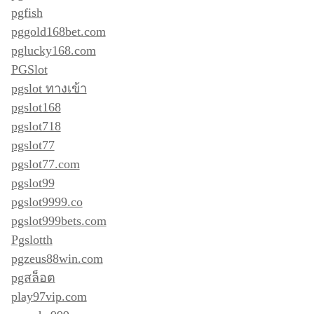
pgfish
pggold168bet.com
pglucky168.com
PGSlot
pgslot ทางเข้า
pgslot168
pgslot718
pgslot77
pgslot77.com
pgslot99
pgslot9999.co
pgslot999bets.com
Pgslotth
pgzeus88win.com
pgสล็อต
play97vip.com