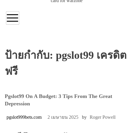
card for warzone
ป้ายกำกับ:
pgslot99 เครดิต
ฟรี
Pgslot99 On A Budget: 3 Tips From The Great
Depression
pgslot999bets.com
2 เมษายน 2025
by
Roger Powell