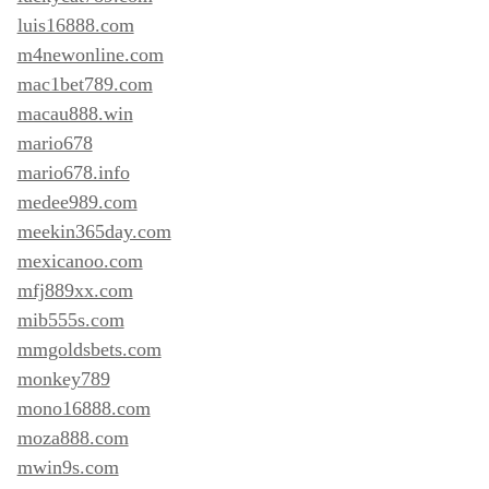
luis16888.com
m4newonline.com
mac1bet789.com
macau888.win
mario678
mario678.info
medee989.com
meekin365day.com
mexicanoo.com
mfj889xx.com
mib555s.com
mmgoldsbets.com
monkey789
mono16888.com
moza888.com
mwin9s.com