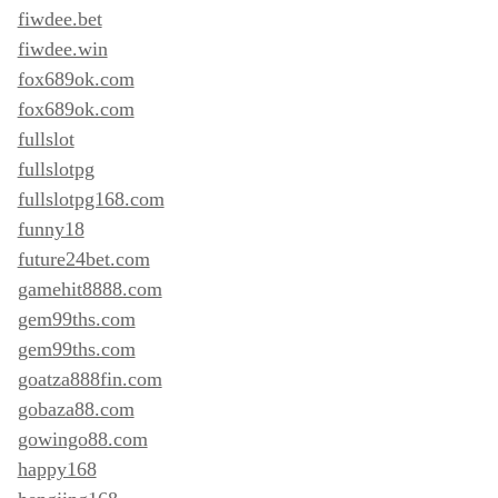
fiwdee.bet
fiwdee.win
fox689ok.com
fox689ok.com
fullslot
fullslotpg
fullslotpg168.com
funny18
future24bet.com
gamehit8888.com
gem99ths.com
gem99ths.com
goatza888fin.com
gobaza88.com
gowingo88.com
happy168