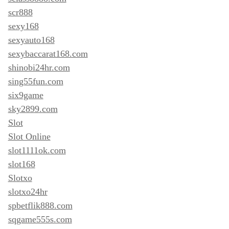
scr888
sexy168
sexyauto168
sexybaccarat168.com
shinobi24hr.com
sing55fun.com
six9game
sky2899.com
Slot
Slot Online
slot1111ok.com
slot168
Slotxo
slotxo24hr
spbetflik888.com
sqgame555s.com