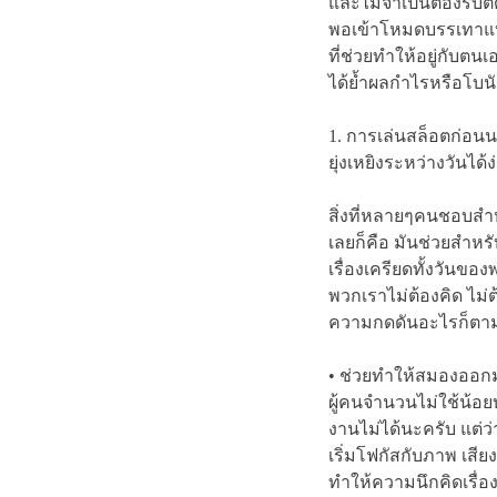
และไม่จำเป็นต้องรีบ
พอเข้าโหมดบรรเทาแบบน
ที่ช่วยทำให้อยู่กับตนเ
ได้ย้ำผลกำไรหรือโบน
1. การเล่นสล็อตก่อน
ยุ่งเหยิงระหว่างวันได้
สิ่งที่หลายๆคนชอบสำห
เลยก็คือ มันช่วยสำหร
เรื่องเครียดทั้งวันขอ
พวกเราไม่ต้องคิด ไม่
ความกดดันอะไรก็ตามอี
• ช่วยทำให้สมองออก
ผู้คนจำนวนไม่ใช้น้อยบ
งานไม่ได้นะครับ แต่ว
เริ่มโฟกัสกับภาพ เสี
ทำให้ความนึกคิดเรื่