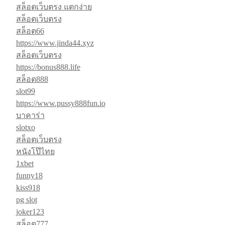
สล็อตเว็บตรง แตกง่าย
สล็อตเว็บตรง
สล็อต66
https://www.jinda44.xyz
สล็อตเว็บตรง
https://bonus888.life
สล็อต888
slot99
https://www.pussy888fun.io
บาคาร่า
slotxo
สล็อตเว็บตรง
หนังโป๊ไทย
1xbet
funny18
kiss918
pg slot
joker123
สล็อต777