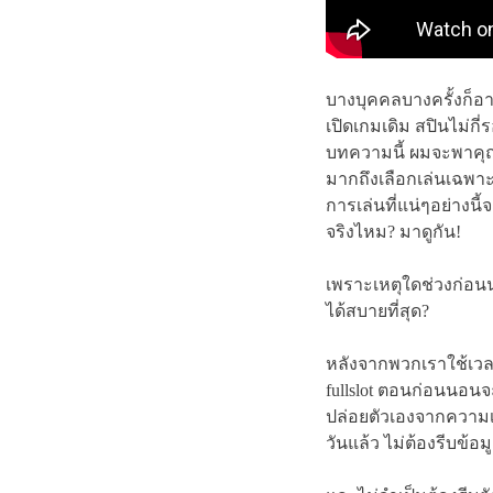
บางบุคคลบางครั้งก็อาจ
เปิดเกมเดิม สปินไม่กี
บทความนี้ ผมจะพาคุ
มากถึงเลือกเล่นเฉพาะ
การเล่นที่แน่ๆอย่างนี้
จริงไหม? มาดูกัน!
เพราะเหตุใดช่วงก่อนนอ
ได้สบายที่สุด?
หลังจากพวกเราใช้เวล
fullslot ตอนก่อนนอนจะ
ปล่อยตัวเองจากความเ
วันแล้ว ไม่ต้องรีบข้