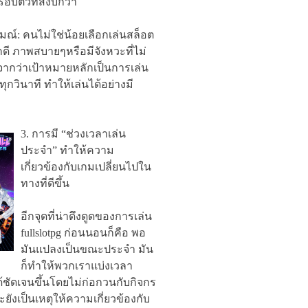
อบตัวที่สงบกว่า
รมณ์: คนไม่ใช่น้อยเลือกเล่นสล็อต
ักดี ภาพสบายๆหรือมีจังหวะที่ไม่
งจากว่าเป้าหมายหลักเป็นการเล่น
นทุกวินาที ทำให้เล่นได้อย่างมี
3. การมี “ช่วงเวลาเล่น
ประจำ” ทำให้ความ
เกี่ยวข้องกับเกมเปลี่ยนไปใน
ทางที่ดีขึ้น
อีกจุดที่น่าดึงดูดของการเล่น
fullslotpg ก่อนนอนก็คือ พอ
มันแปลงเป็นขณะประจำ มัน
ก็ทำให้พวกเราแบ่งเวลา
้ชัดเจนขึ้นโดยไม่ก่อกวนกับกิจกร
ะยังเป็นเหตุให้ความเกี่ยวข้องกับ