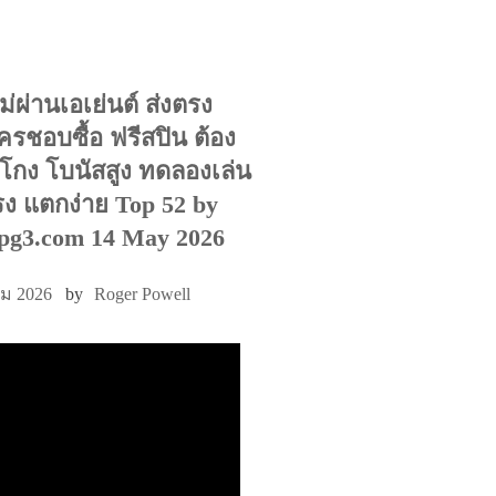
ม่ผ่านเอเย่นต์ ส่งตรง
ชอบซื้อ ฟรีสปิน ต้อง
่มีโกง โบนัสสูง ทดลองเล่น
ตรง แตกง่าย Top 52 by
otpg3.com 14 May 2026
ม 2026
by
Roger Powell