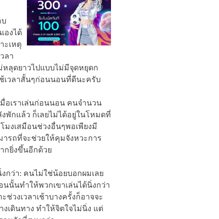
อบ
เองได้
ราะเหตุ
เวลา
ไม่หลุดยาวไปแบบไม่มีจุดหยุดก
ใช้เวลาสั้นๆก่อนนอนที่ดีนะครับ
 เมื่อเราเล่นก่อนนอน คนจำนวน
ังพักแล้ว ก็เลยไม่ได้อยู่ในโหมดที่
โมงเสมือนช่วงอื่นๆพอเพียงมี
มารถที่จะช่วยให้คุมจังหวะการ
กยิ่งขึ้นอีกด้วย
ิ่งกว่า: คนไม่ใช่น้อยบอกผมเลย
นนั้นทำให้พวกเขาเล่นได้นิ่งกว่า
ะช่วงเวลาเช้าบางครั้งก็อาจจะ
งเดินทาง ทำให้จิตใจไม่นิ่ง แต่