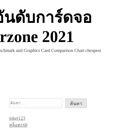
ันดับการ์ดจอ
arzone 2021
chmark and Graphics Card Comparison Chart cheapest
ค้นหา
สำหรับ:
joker123
สล็อต168