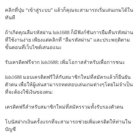
คลิกที่ปุ่ม “เข้าสู่ระบบ” แล้วก็คุณจะสามารถเริ่มเล่นเกมได้ใน
ทันที
ถ้าเกิดคุณลืมรหัสผ่าน luis1688 ก็มีฟังก์ชันการยืมคืนรหัสผ่าน
ที่ใช้งานง่าย เพียงแต่คลิกที่ “ลืมรหัสผ่าน” และประพฤติตาม
ขั้นตอนที่เว็บไซต์เสนอแนะ
รับเครดิตฟรีจาก luis1688: เพิ่มโอกาสสำหรับเพื่อการชนะ
luis1688 มอบเครดิตฟรีให้กับสมาชิกใหม่ที่สมัครแล้วก็ยืนยัน
ตัวตน เพื่อให้ผู้เล่นสามารถทดสอบเล่นเกมต่างๆโดยไม่จำเป็น
ที่จะต้องใช้เงินของตน:
เครดิตฟรีสำหรับสมาชิกใหม่ที่สมัครรวมทั้งรับรองตัวตน
โบนัสฝากเงินครั้งแรกที่จะสามารถช่วยเพิ่มเครดิตให้ท่านใน
บัญชี