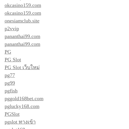
okcasino159.com
okcasino159.com
onesiamclub.site
p2vvip
pananthai99.com
pananthai99.com
PG
PG Slot
PG Slot เว็บใหม่
pg77
pg99
pgfish
pggold168bet.com
pglucky168.com
PGSlot
pgslot ทางเข้า