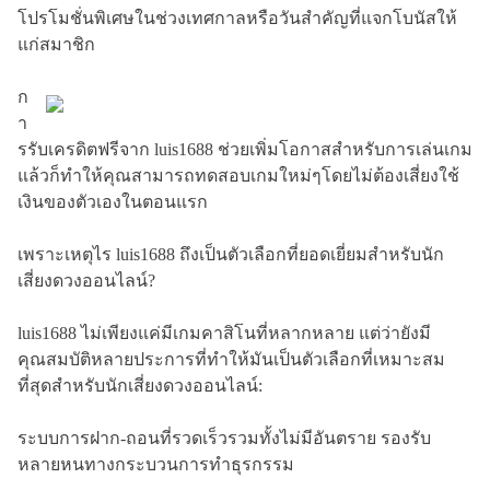
โปรโมชั่นพิเศษในช่วงเทศกาลหรือวันสำคัญที่แจกโบนัสให้
แก่สมาชิก
ก
า
รรับเครดิตฟรีจาก luis1688 ช่วยเพิ่มโอกาสสำหรับการเล่นเกม
แล้วก็ทำให้คุณสามารถทดสอบเกมใหม่ๆโดยไม่ต้องเสี่ยงใช้
เงินของตัวเองในตอนแรก
เพราะเหตุไร luis1688 ถึงเป็นตัวเลือกที่ยอดเยี่ยมสำหรับนัก
เสี่ยงดวงออนไลน์?
luis1688 ไม่เพียงแค่มีเกมคาสิโนที่หลากหลาย แต่ว่ายังมี
คุณสมบัติหลายประการที่ทำให้มันเป็นตัวเลือกที่เหมาะสม
ที่สุดสำหรับนักเสี่ยงดวงออนไลน์:
ระบบการฝาก-ถอนที่รวดเร็วรวมทั้งไม่มีอันตราย รองรับ
หลายหนทางกระบวนการทำธุรกรรม