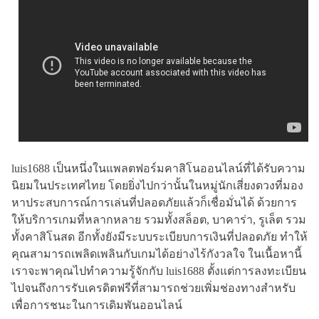
luis1688 เป็นหนึ่งในแพลตฟอร์มคาสิโนออนไลน์ที่ได้รับความ
นิยมในประเทศไทย โดยยิ่งไปกว่านั้นในหมู่นักเสี่ยงดวงที่มอง
หาประสบการณ์การเล่นที่ปลอดภัยแล้วก็เชื่อมั่นได้ ด้วยการ
ให้บริการเกมที่หลากหลาย รวมทั้งสล็อต, บาคาร่า, รูเล็ต รวม
ทั้งคาสิโนสด อีกทั้งยังมีระบบระเบียบการเงินที่ปลอดภัย ทำให้
คุณสามารถเพลิดเพลินกับเกมได้อย่างไร้กังวลใจ ในเนื้อหานี้
เราจะพาคุณไปทำความรู้จักกับ luis1688 ตั้งแต่การลงทะเบียน
ไปจนถึงการรับเครดิตฟรีที่สามารถช่วยเพิ่มช่องทางสำหรับ
เพื่อการชนะในการเดิมพันออนไลน์