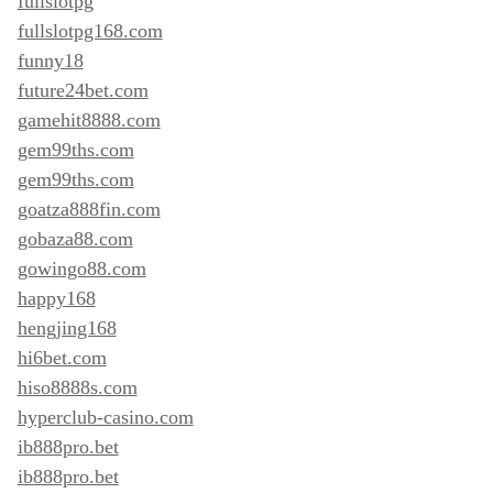
fullslotpg
fullslotpg168.com
funny18
future24bet.com
gamehit8888.com
gem99ths.com
gem99ths.com
goatza888fin.com
gobaza88.com
gowingo88.com
happy168
hengjing168
hi6bet.com
hiso8888s.com
hyperclub-casino.com
ib888pro.bet
ib888pro.bet