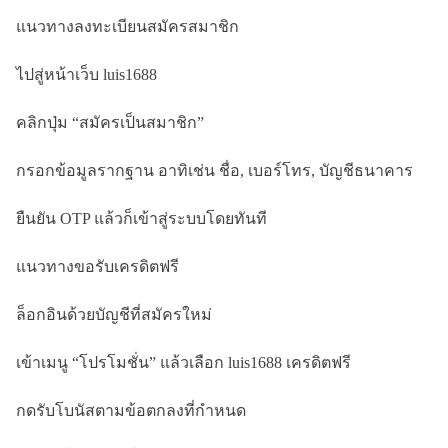
แนวทางลงทะเบียนสมัครสมาชิก
ไปสู่หน้าเว็บ luis1688
คลิกปุ่ม “สมัครเป็นสมาชิก”
กรอกข้อมูลรากฐาน อาทิเช่น ชื่อ, เบอร์โทร, บัญชีธนาคาร
ยืนยัน OTP แล้วก็เข้าสู่ระบบโดยทันที
แนวทางขอรับเครดิตฟรี
ล็อกอินด้วยบัญชีที่สมัครใหม่
เข้าเมนู “โปรโมชั่น” แล้วเลือก luis1688 เครดิตฟรี
กดรับโบนัสตามข้อตกลงที่กำหนด