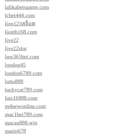
lalikabetsgame.com
lcbet444.com
lion123สล็อต
lionth168.com
live22
live22slot
lnw365bet.com
london45
london6789.com
lotto888
luckycat789.com
luis16888.com
m4newonline.com
mac1bet789.com
macau888.win
mario678