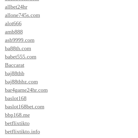
allbet24hr
allone745s.com
alot666
amb888
asb9999.com
ba88th.com
babet555.com
Baccarat
baj88thb
baj88thbz.com
bar4game24hr.com
baslot168
baslot168bet.com
bbp168.me
betflixtikto
betflixtikto.info