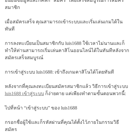
ยืนยันข้อมูลและก็คลิก “สมัคร” เพื่อเสร็จสมบูรณ์การสมัคร
สมาชิก
เมื่อสมัครเสร็จ คุณสามารถเข้าระบบและเริ่มเล่นเกมได้ใน
ทันที
การลงทะเบียนเป็นสมาชิกกับ luis1688 ใช้เวลาไม่นานและก็
ทำให้ท่านสามารถเริ่มเล่นคาสิโนออนไลน์ได้ในทันทีหลังจาก
สมัครเสร็จสมบูรณ์
การเข้าสู่ระบบ luis1688: เข้าถึงเกมคาสิโนได้โดยทันที
หลังจากที่คุณลงทะเบียนสมัครสมาชิกแล้ว วิธีการเข้าสู่ระบบ
luis1688 เข้าสู่ระบบ
ก็ง่ายดาย แค่เพียงทำตามขั้นตอนพวกนี้:
ไปที่หน้า “เข้าสู่ระบบ” ของ luis1688
กรอกชื่อผู้ใช้และก็รหัสผ่านที่คุณได้ตั้งไว้ภายในกรรมวิธี
สมัคร