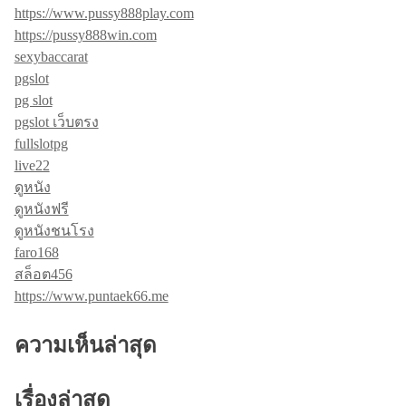
https://www.pussy888play.com
https://pussy888win.com
sexybaccarat
pgslot
pg slot
pgslot เว็บตรง
fullslotpg
live22
ดูหนัง
ดูหนังฟรี
ดูหนังชนโรง
faro168
สล็อต456
https://www.puntaek66.me
ความเห็นล่าสุด
เรื่องล่าสุด