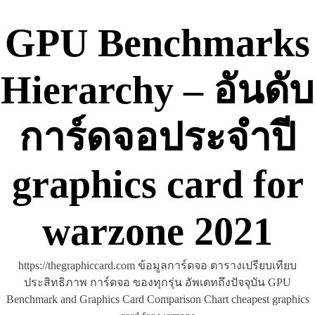
Skip
to
GPU Benchmarks
content
Hierarchy – อันดับ
การ์ดจอประจำปี
graphics card for
warzone 2021
https://thegraphiccard.com ข้อมูลการ์ดจอ ตารางเปรียบเทียบ
ประสิทธิภาพ การ์ดจอ ของทุกรุ่น อัพเดทถึงปัจจุบัน GPU
Benchmark and Graphics Card Comparison Chart cheapest graphics