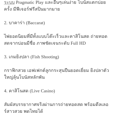
ระบบ
Pragmatic Play และอื่นๆเล่นง่าย โบนัสแตกบ่อย
ครั้ง มีฟีเจอร์ฟรีสปินมากมาย
2. บาคาร่า (Baccarat)
ไพ่ยอดนิยมที่มีทั้งแบบโต๊ะเร็วและคาสิโนสด ถ่ายทอด
สดจากบ่อนมีชื่อ ภาพชัดเจนระดับ Full HD
3. เกมยิงปลา (Fish Shooting)
กราฟิกสวย เอฟเฟกต์ลูกกระสุนปืนยอดเยี่ยม ยิงปลาตัว
ใหญ่ลุ้นโบนัสหลักพัน
4. คาสิโนสด (Live Casino)
สัมผัสบรรยากาศจริงผ่านการถ่ายทอดสด พร้อมดีลเลอ
ร์สาวสวย พูดไทยได้