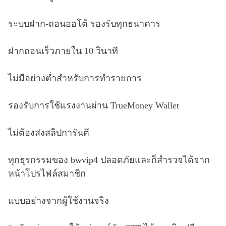
ระบบฝาก-ถอนออโต้ รองรับทุกธนาคาร
ฝากถอนเร็วภายใน 10 วินาที
ไม่มีอย่างต่ำสำหรับการทำรายการ
รองรับการใช้แรงงานผ่าน TrueMoney Wallet
ไม่ต้องส่งสลิปการันตี
ทุกธุรกรรมของ bwvip4 ปลอดภัยและก็สำรวจได้จาก
หน้าโปรไฟล์สมาชิก
แบบอย่างจากผู้ใช้งานจริง