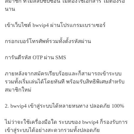
สมาชิก ที่ไม่สลับซับซ้อน ไม่ต้องใช้เอกสาร ไม่ต้องรอ
นาน
เข้าเว็บไซต์ bwvip4 ผ่านโปรแกรมเบราเซอร์
กรอกเบอร์โทรศัพท์รวมทั้งตั้งรหัสผ่าน
การันตีรหัส OTP ผ่าน SMS
ภายหลังจากสมัครเรียบร้อยและก็สามารถเข้าระบบ
รวมทั้งเริ่มเล่นได้โดยทันที พร้อมรับสิทธิพิเศษสำหรับ
สมาชิกใหม่
2. bwvip4 เข้าสู่ระบบได้หลายหนทาง ปลอดภัย 100%
ไม่ว่าจะใช้เครื่องมือใด ระบบของ bwvip4 ก็รองรับการ
เข้าสู่ระบบได้อย่างสะดวกรวมทั้งปลอดภัย