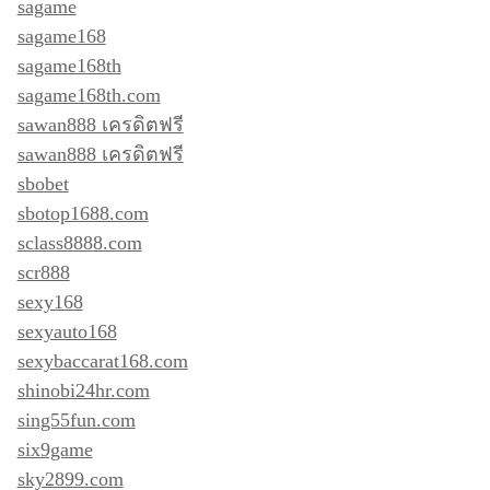
sagame
sagame168
sagame168th
sagame168th.com
sawan888 เครดิตฟรี
sawan888 เครดิตฟรี
sbobet
sbotop1688.com
sclass8888.com
scr888
sexy168
sexyauto168
sexybaccarat168.com
shinobi24hr.com
sing55fun.com
six9game
sky2899.com