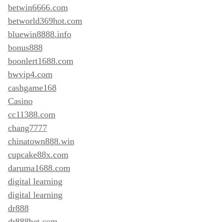
betwin6666.com
betworld369hot.com
bluewin8888.info
bonus888
boonlert1688.com
bwvip4.com
cashgame168
Casino
cc11388.com
chang7777
chinatown888.win
cupcake88x.com
daruma1688.com
digital learning
digital learning
dr888
dr888bet.com