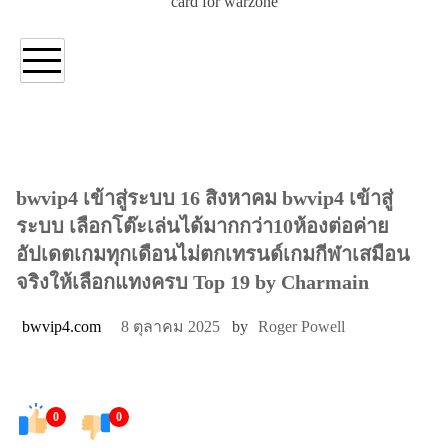
card for warzone
bwvip4 เข้าสู่ระบบ 16 สิงหาคม bwvip4 เข้าสู่
ระบบ เลือกโต๊ะเล่นได้มากกว่า10ห้องต่อค่าย
อัปเดตเกมทุกเดือนไม่ตกเทรนด์เกมกีฬาเสมือน
จริงให้เลือกแทงครบ Top 19 by Charmain
bwvip4.com
8 ตุลาคม 2025
by
Roger Powell
0
0