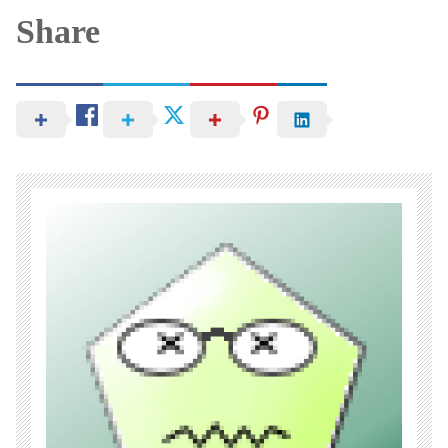
Share