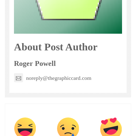
About Post Author
Roger Powell
noreply@thegraphiccard.com