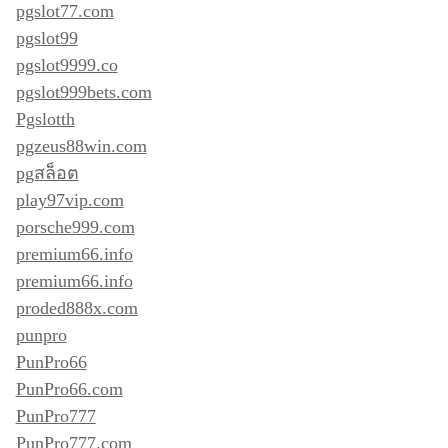
pgslot77.com
pgslot99
pgslot9999.co
pgslot999bets.com
Pgslotth
pgzeus88win.com
pgสล็อต
play97vip.com
porsche999.com
premium66.info
premium66.info
proded888x.com
punpro
PunPro66
PunPro66.com
PunPro777
PunPro777.com