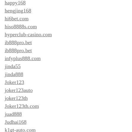
happy168
hengjing168
hi6bet.com
hiso8888s.com
hyperclub-casino.com
ib888pro.bet
ib888pro.bet
infyplus888.com
jinda55
jinda888
Joker123
joker123auto
joker123th
Joker123th.com
juad888
Judhai168
k1gt-auto.com