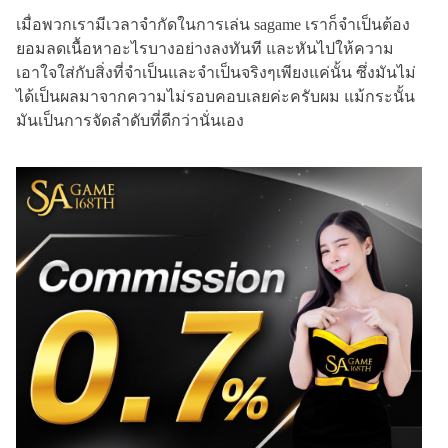
เมื่อพวกเรามีเวลาจำกัดในการเล่น sagame เราก็จำเป็นต้อง
ยอมลดเนื้อหาอะไรบางอย่างลงทันที และหันไปให้ความ
เอาใจใส่กับสิ่งที่จำเป็นและจำเป็นจริงๆเพียงแค่นั้น ซึ่งมันไม่
ได้เป็นผลมาจากความไม่รอบคอบเลยค่ะครับผม แม้กระนั้น
มันเป็นการจัดลำดับที่ดีกว่านั่นเอง