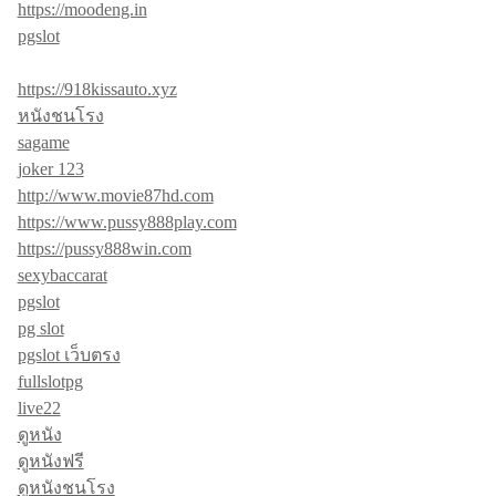
https://moodeng.in
pgslot
https://918kissauto.xyz
หนังชนโรง
sagame
joker 123
http://www.movie87hd.com
https://www.pussy888play.com
https://pussy888win.com
sexybaccarat
pgslot
pg slot
pgslot เว็บตรง
fullslotpg
live22
ดูหนัง
ดูหนังฟรี
ดูหนังชนโรง