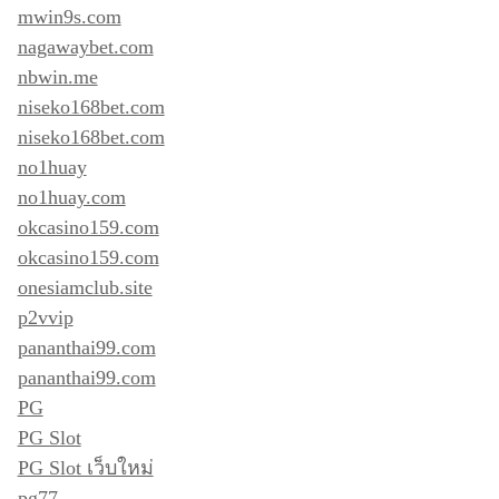
mwin9s.com
nagawaybet.com
nbwin.me
niseko168bet.com
niseko168bet.com
no1huay
no1huay.com
okcasino159.com
okcasino159.com
onesiamclub.site
p2vvip
pananthai99.com
pananthai99.com
PG
PG Slot
PG Slot เว็บใหม่
pg77