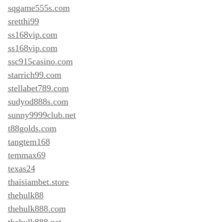
sqgame555s.com
sretthi99
ss168vip.com
ss168vip.com
ssc915casino.com
starrich99.com
stellabet789.com
sudyod888s.com
sunny9999club.net
t88golds.com
tangtem168
temmax69
texas24
thaisiambet.store
thehulk88
thehulk888.com