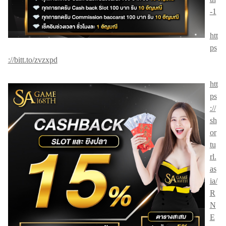
-1
htt
ps
://bitt.to/zvzxpd
htt
ps
://
sh
or
tu
rl.
as
ia/
R
N
E