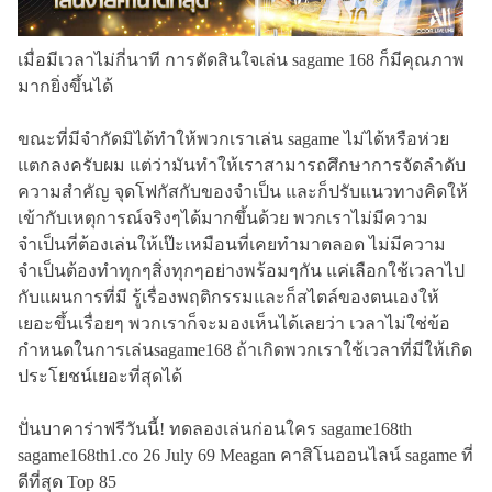
เมื่อมีเวลาไม่กี่นาที การตัดสินใจเล่น sagame 168 ก็มีคุณภาพ
มากยิ่งขึ้นได้
ขณะที่มีจำกัดมิได้ทำให้พวกเราเล่น sagame ไม่ได้หรือห่วย
แตกลงครับผม แต่ว่ามันทำให้เราสามารถศึกษาการจัดลำดับ
ความสำคัญ จุดโฟกัสกับของจำเป็น และก็ปรับแนวทางคิดให้
เข้ากับเหตุการณ์จริงๆได้มากขึ้นด้วย พวกเราไม่มีความ
จำเป็นที่ต้องเล่นให้เป๊ะเหมือนที่เคยทำมาตลอด ไม่มีความ
จำเป็นต้องทำทุกๆสิ่งทุกๆอย่างพร้อมๆกัน แค่เลือกใช้เวลาไป
กับแผนการที่มี รู้เรื่องพฤติกรรมและก็สไตล์ของตนเองให้
เยอะขึ้นเรื่อยๆ พวกเราก็จะมองเห็นได้เลยว่า เวลาไม่ใช่ข้อ
กำหนดในการเล่นsagame168 ถ้าเกิดพวกเราใช้เวลาที่มีให้เกิด
ประโยชน์เยอะที่สุดได้
ปั่นบาคาร่าฟรีวันนี้! ทดลองเล่นก่อนใคร sagame168th
sagame168th1.co 26 July 69 Meagan คาสิโนออนไลน์ sagame ที่
ดีที่สุด Top 85