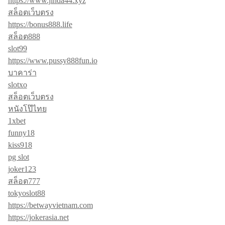
https://www.jinda44.xyz
สล็อตเว็บตรง
https://bonus888.life
สล็อต888
slot99
https://www.pussy888fun.io
บาคาร่า
slotxo
สล็อตเว็บตรง
หนังโป๊ไทย
1xbet
funny18
kiss918
pg slot
joker123
สล็อต777
tokyoslot88
https://betwayvietnam.com
https://jokerasia.net