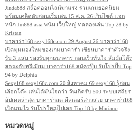
Jinda888 สล็อตออนไลน์มาแรง รวมเกมยอดนิยม
พร้อมเคล็ดลับก่อนเริ่มเล่น 15 ส.ค. 26 เว็บไซต์ แจก
หนัก Jin888.asia พนัน เว็บใหญ่ ทดลองเล่น Top 28 by
Kristan
บาคาร่า168 sexy168c.com 29 August 26 บาคาร่า168
เปิดมุมมองใหม่ของเกมบาคาร่า เซียนบาคาร่าตัวจริง
รับ 3 แสน รองรับทุกธนาคาร ถอนเร็วทันใจ สัมผัสโต๊ะ
สดระดับพรีเมียม บาคาร่า168 สมัครปุ๊บ รับโปรปั๊บ Top
94 by Delphia
Sexy168 sexy168c.com 20 สิงหาคม 69 sexy168 รู้ก่อน
เลือกโต๊ะ เล่นได้มั่นใจกว่า วันเกิดรับ 500 ระบบเสถียร
อัปเดตล่าสุด บาคาร่าสด ดีลเลอร์สาวสวย บาคาร่า168
เปิดเกมไว รับโปรใหญ่ไปเลย Top 18 by Mariano
หมวดหมู่