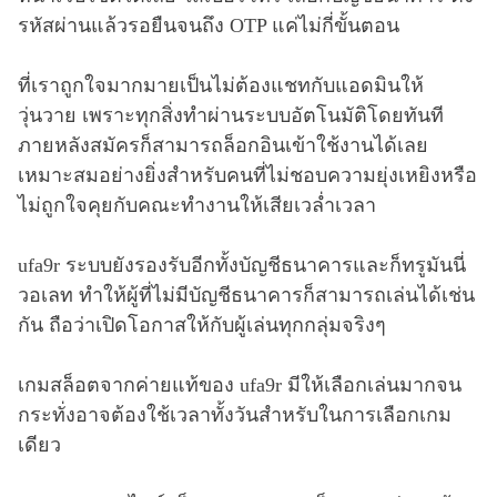
รหัสผ่านแล้วรอยืนจนถึง OTP แค่ไม่กี่ขั้นตอน
ที่เราถูกใจมากมายเป็นไม่ต้องแชทกับแอดมินให้
วุ่นวาย เพราะทุกสิ่งทำผ่านระบบอัตโนมัติโดยทันที
ภายหลังสมัครก็สามารถล็อกอินเข้าใช้งานได้เลย
เหมาะสมอย่างยิ่งสำหรับคนที่ไม่ชอบความยุ่งเหยิงหรือ
ไม่ถูกใจคุยกับคณะทำงานให้เสียเวล่ำเวลา
ufa9r ระบบยังรองรับอีกทั้งบัญชีธนาคารและก็ทรูมันนี่
วอเลท ทำให้ผู้ที่ไม่มีบัญชีธนาคารก็สามารถเล่นได้เช่น
กัน ถือว่าเปิดโอกาสให้กับผู้เล่นทุกกลุ่มจริงๆ
เกมสล็อตจากค่ายแท้ของ ufa9r มีให้เลือกเล่นมากจน
กระทั่งอาจต้องใช้เวลาทั้งวันสำหรับในการเลือกเกม
เดียว