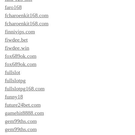
faro168
fcharoenkit168.com
fcharoenkit168.com
finnivips.com
fiwdee.bet
fiwdee.win
fox689ok.com
fox689ok.com
fullslot
fullslotpg
fullslotpg168.com
funny18
future24bet.com
gamehit8888.com
gem99ths.com
gem99ths.com