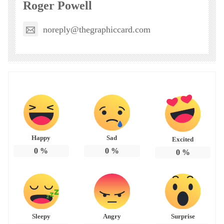
Roger Powell
noreply@thegraphiccard.com
Happy
Sad
Excited
0
%
0
%
0
%
Sleepy
Angry
Surprise