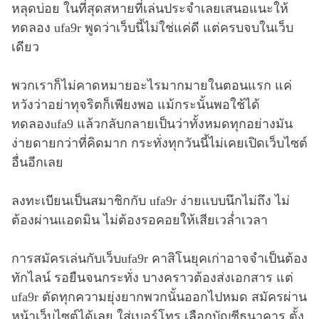
หลุดบ่อย ในที่สุดสหายที่เล่นประจำเลยเสนอแนะให้
ทดลอง ufa9r พูดว่าเว็บนี้ไม่ใช่แค่ดี แต่ครบจบในเว็บ
เดียว
พวกเราก็ไม่คาดหมายอะไรมากมายในตอนแรก แค่
หวังว่าอย่าทุจริตก็เพียงพอ แม้กระนั้นพอใช้ได้
ทดลองufa9 แล้วกลับกลายเป็นว่าทั้งหมดทุกอย่างมัน
ง่ายดายกว่าที่คิดมาก กระทั่งทุกวันนี้ไม่เคยเปิดเว็บไซต์
อื่นอีกเลย
ลงทะเบียนเป็นสมาชิกกับ ufa9r ง่ายแบบนึกไม่ถึง ไม่
ต้องผ่านแอดมิน ไม่ต้องรอคอยให้เสียเวล่ำเวลา
การสมัครเล่นกับเว็บufa9r คาสิโนยุคเก่าอาจจำเป็นต้อง
ทักไลน์ รอยืนจนกระทั่ง บางคราวต้องส่งเอกสาร แต่
ufa9r ตัดทุกความยุ่งยากพวกนั้นออกไปหมด สมัครผ่าน
หน้าเว็บไซต์ได้เลย ใส่เบอร์โทร เลือกบัญชีธนาคาร ตั้ง