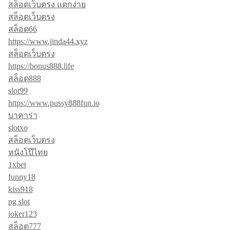
สล็อตเว็บตรง แตกง่าย
สล็อตเว็บตรง
สล็อต66
https://www.jinda44.xyz
สล็อตเว็บตรง
https://bonus888.life
สล็อต888
slot99
https://www.pussy888fun.io
บาคาร่า
slotxo
สล็อตเว็บตรง
หนังโป๊ไทย
1xbet
funny18
kiss918
pg slot
joker123
สล็อต777