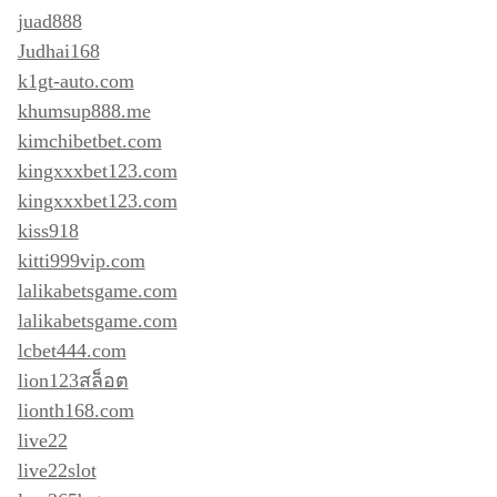
juad888
Judhai168
k1gt-auto.com
khumsup888.me
kimchibetbet.com
kingxxxbet123.com
kingxxxbet123.com
kiss918
kitti999vip.com
lalikabetsgame.com
lalikabetsgame.com
lcbet444.com
lion123สล็อต
lionth168.com
live22
live22slot