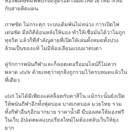
ห้องพิเศษที่มีฟีพบร์จดสูตรอัตโนมัติให้ด้วย เหมาะสม
กับสายคิดแผน
ภาพชัด ไม่กระตุก ระบบเดิมพันไม่หน่วง การเปิดไพ่
เด่นชัด มีสถิติย้อนหลังให้มอง ทำให้เชื่อมั่นได้ว่าไม่ถูก
ทุจริต แล้วก็ที่สำคัญค่ายที่เปิดให้เล่นทั้งหมดทั้งปวง
ล้วนเป็นของแท้ ไม่มีห้องเลียนแบบมาตบตา
คู่รักการพนันกีฬาและก็ลอตเตอรี่ออนไลน์ก็ไม่ควร
พลาด ufa9r ด้วยเหตุว่าทุกสิ่งถูกรวมไว้ครบหมดแล้วใน
ที่เดียว
ufa9 ไม่ได้มีเพียงแค่สล็อตกับคาสิโน แม้กระนั้นยังเปิด
ให้พนันกีฬาอีกทั้งฟุตบอล บาสเกตบอล มวยไทย รวม
ทั้งกีฬาอื่นๆอีกมากมาย ราคาน้ำดี มีบอลสดให้มองฟรี
ในเว็บ อัปเดตผลแบบเรียลไทม์ไม่ต้องสลับเว็บให้ยุ่ง
ยาก