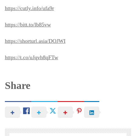
https://cutly.info/ufa9r
https://bitt.to/lb85vw
https://shorturl.asia/DOJWI
https://t.co/uJqvh8qFTw
Share