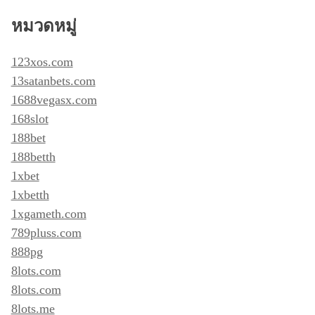
หมวดหมู่
123xos.com
13satanbets.com
1688vegasx.com
168slot
188bet
188betth
1xbet
1xbetth
1xgameth.com
789pluss.com
888pg
8lots.com
8lots.com
8lots.me