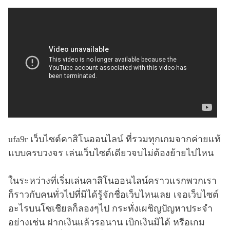
ufa9r เว็บไซต์คาสิโนออนไลน์ ที่รวมทุกเกมจากค่ายแท้
แบบครบวงจร เล่นเว็บไซต์เดียวจบไม่ต้องย้ายไปไหน
ในระหว่างที่เริ่มเล่นคาสิโนออนไลน์คราวแรกพวกเรา
ก็ราวกับคนทั่วไปที่มิได้รู้จักชื่อเว็บไหนเลย เจอเว็บไซต์
อะไรบนโซเชียลก็ลองๆไป กระทั่งเผชิญปัญหาประจำ
อย่างเช่น ฝากเงินแล้วรอนาน เบิกเงินมิได้ หรือเกม