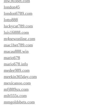
lnw365bet.com
london45
london6789.com
lotto888
luckycat789.com
luis16888.com
m4newonline.com
mac1bet789.com
macau888.win
mario678
mario678.info
medee989.com
meekin365day.com
mexicanoo.com
mfj889xx.com
mib555s.com
mmgoldsbets.com